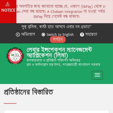
সকলের অবগতির জন্য জানানো যাচ্ছে যে, একপে (EkPay) থেকে E-
NOTICE
Chalaan সেবা বন্ধ রয়েছে। A-Chalaan integration না হওয়া পর্যন্ত
EkPay দিয়ে পেমেন্ট বন্ধ থাকবে।
সুস্থ শ্রমিক, কর্মঠ হাত আসবে এবার নব প্রভাত”
অভিযোগ
Switch to English
সহায়তা
লগইন
লেবার ইন্সপেকশন ম্যানেজমেন্ট
অ্যাপ্লিকেশন (লিমা)
কলকারখানা ও প্রতিষ্ঠান পরিদর্শন অধিদপ্তর
শ্রম ও কর্মসংস্থান মন্ত্রণালয়, গণপ্রজাতন্ত্রী বাংলাদেশ সরকার
Toggle
navigatio
প্রতিষ্ঠানের বিস্তারিত