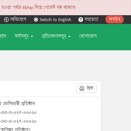
য়া পর্যন্ত EkPay দিয়ে পেমেন্ট বন্ধ থাকবে।
অভিযোগ
Switch to English
সহায়তা
লগইন
হোম
ফর্মসমূহ
প্রতিবেদনসমূহ
যোগাযোগ
প্রিন্ট
য ডেলিভারী প্রতিষ্ঠান
-৩৩-৩-০২৭-০০০২০
-৩৩-৩-০২৭-০০০২০
বাণিজ্য প্রতিষ্ঠান)