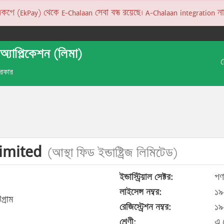
 (EkPay) থেকে E-Chalaan সেবা বন্ধ রয়েছে। A-Chalaan integration না হও
অ্যাপ্লিকেশন (লিমা)
 সরকার
Limited
(আস্থা ফিড ইন্ডাষ্ট্রিজ লিমিটেড)
ইন্ডাস্ট্রিয়াল সেক্টর:
পণ্
লাইসেন্স নম্বর:
১৯
গ্রাম
রেজিস্ট্রেশন নম্বর:
১৯
শ্রেণী:
এ (