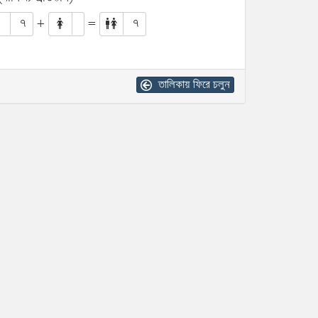
৭
+
=
৭
তালিকায় ফিরে চলুন