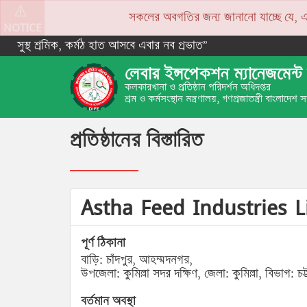
সকলের অবগতির জন্য জানানো যাচ্ছে যে, একপে
NOTICE
সুস্থ শ্রমিক, কর্মঠ হাত আসবে এবার নব প্রভাত”
লেবার ইন্সপেকশন ম্যানেজমেন্ট 
কলকারখানা ও প্রতিষ্ঠান পরিদর্শন অধিদপ্তর
শ্রম ও কর্মসংস্থান মন্ত্রণালয়, গণপ্রজাতন্ত্রী বাংলাদেশ
প্রতিষ্ঠানের বিস্তারিত
Astha Feed Industries 
পূর্ণ ঠিকানা
বাড়ি: চাঁদপুর, আহম্মদনগর,
উপজেলা: কুমিল্লা সদর দক্ষিণ, জেলা: কুমিল্লা, বিভাগ: চট্ট
বর্তমান অবস্থা