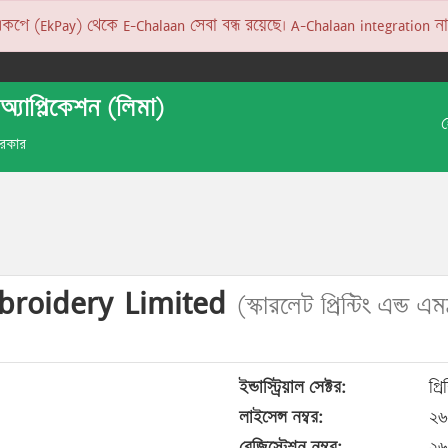
 (EkPay) থেকে E-Chalaan সেবা বন্ধ রয়েছে। A-Chalaan integration না হও
অ্যাপ্লিকেশন (লিমা)
 সরকার
mbroidery Limited
(স্কারলেট প্রিন্টিং এন্ড এম
ইন্ডাস্ট্রিয়াল সেক্টর:
প্র
লাইসেন্স নম্বর:
২৬
রেজিস্ট্রেশন নম্বর:
২৬