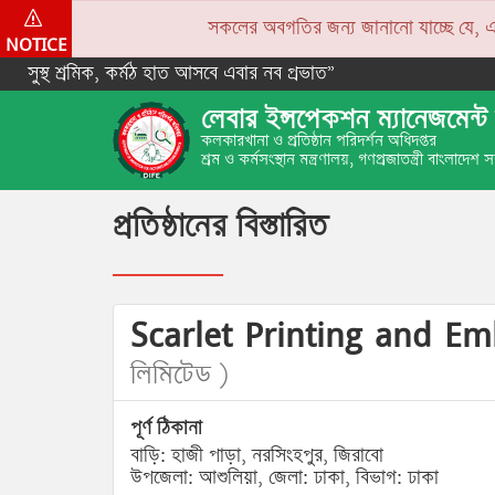
সকলের অবগতির জন্য জানানো যাচ্ছে যে, একপে
NOTICE
সুস্থ শ্রমিক, কর্মঠ হাত আসবে এবার নব প্রভাত”
লেবার ইন্সপেকশন ম্যানেজমেন্ট 
কলকারখানা ও প্রতিষ্ঠান পরিদর্শন অধিদপ্তর
শ্রম ও কর্মসংস্থান মন্ত্রণালয়, গণপ্রজাতন্ত্রী বাংলাদেশ
প্রতিষ্ঠানের বিস্তারিত
Scarlet Printing and E
লিমিটেড )
পূর্ণ ঠিকানা
বাড়ি: হাজী পাড়া, নরসিংহপুর, জিরাবো
উপজেলা: আশুলিয়া, জেলা: ঢাকা, বিভাগ: ঢাকা