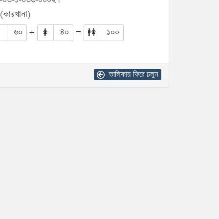
 (কারখানা)
৬০
+
৪০
=
১০০
তালিকায় ফিরে চলুন