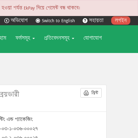
য়া পর্যন্ত EkPay দিয়ে পেমেন্ট বন্ধ থাকবে।
অভিযোগ
Switch to English
সহায়তা
লগইন
হোম
ফর্মসমূহ
প্রতিবেদনসমূহ
যোগাযোগ
ব্রয়ডারী
প্রিন্ট
িন্টিং এন্ড প্যাকেজিং
-০৩-১-০৩৬-০০০২৭
-০৩-১-০৩৬-০০০২৭