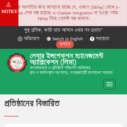
সকলের অবগতির জন্য জানানো যাচ্ছে যে, একপে (EkPay) থেকে E-
NOTICE
Chalaan সেবা বন্ধ রয়েছে। A-Chalaan integration না হওয়া পর্যন্ত
EkPay দিয়ে পেমেন্ট বন্ধ থাকবে।
সুস্থ শ্রমিক, কর্মঠ হাত আসবে এবার নব প্রভাত”
অভিযোগ
Switch to English
সহায়তা
লগইন
লেবার ইন্সপেকশন ম্যানেজমেন্ট
অ্যাপ্লিকেশন (লিমা)
কলকারখানা ও প্রতিষ্ঠান পরিদর্শন অধিদপ্তর
শ্রম ও কর্মসংস্থান মন্ত্রণালয়, গণপ্রজাতন্ত্রী বাংলাদেশ সরকার
Toggle
navigatio
প্রতিষ্ঠানের বিস্তারিত