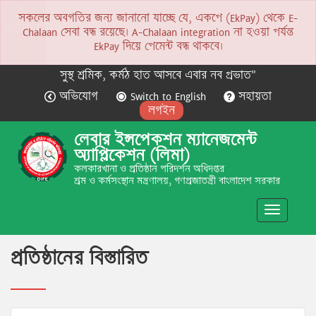
সকলের অবগতির জন্য জানানো যাচ্ছে যে, একপে (EkPay) থেকে E-
NOTICE
Chalaan সেবা বন্ধ রয়েছে। A-Chalaan integration না হওয়া পর্যন্ত
EkPay দিয়ে পেমেন্ট বন্ধ থাকবে।
সুস্থ শ্রমিক, কর্মঠ হাত আসবে এবার নব প্রভাত”
অভিযোগ
Switch to English
সহায়তা
লগইন
লেবার ইন্সপেকশন ম্যানেজমেন্ট
অ্যাপ্লিকেশন (লিমা)
কলকারখানা ও প্রতিষ্ঠান পরিদর্শন অধিদপ্তর
শ্রম ও কর্মসংস্থান মন্ত্রণালয়, গণপ্রজাতন্ত্রী বাংলাদেশ সরকার
Toggle
navigatio
প্রতিষ্ঠানের বিস্তারিত