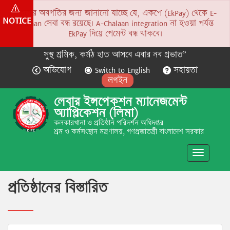
সকলের অবগতির জন্য জানানো যাচ্ছে যে, একপে (EkPay) থেকে E-
NOTICE
Chalaan সেবা বন্ধ রয়েছে। A-Chalaan integration না হওয়া পর্যন্ত
EkPay দিয়ে পেমেন্ট বন্ধ থাকবে।
সুস্থ শ্রমিক, কর্মঠ হাত আসবে এবার নব প্রভাত”
অভিযোগ
Switch to English
সহায়তা
লগইন
লেবার ইন্সপেকশন ম্যানেজমেন্ট
অ্যাপ্লিকেশন (লিমা)
কলকারখানা ও প্রতিষ্ঠান পরিদর্শন অধিদপ্তর
শ্রম ও কর্মসংস্থান মন্ত্রণালয়, গণপ্রজাতন্ত্রী বাংলাদেশ সরকার
Toggle
navigatio
প্রতিষ্ঠানের বিস্তারিত