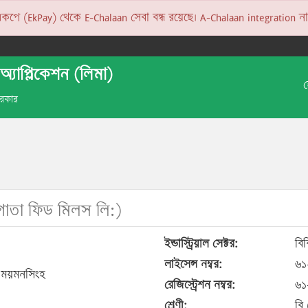
 (EkPay) থেকে E-Chalaan সেবা বন্ধ রয়েছে। A-Chalaan integration না হও
অ্যাপ্লিকেশন (লিমা)
 সরকার
াতা ফিড মিলস লি:)
ইন্ডাস্ট্রিয়াল সেক্টর:
বিব
লাইসেন্স নম্বর:
৬১
 ময়মনসিংহ
রেজিস্ট্রেশন নম্বর:
৬১
শ্রেণী:
বি 