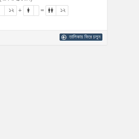
১২
+
=
১২
তালিকায় ফিরে চলুন