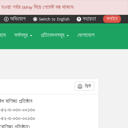
য়া পর্যন্ত EkPay দিয়ে পেমেন্ট বন্ধ থাকবে।
অভিযোগ
Switch to English
সহায়তা
লগইন
হোম
ফর্মসমূহ
প্রতিবেদনসমূহ
যোগাযোগ
প্রিন্ট
িধ বাণিজ্য প্রতিষ্ঠান
-৫২-৩-০৩০-০০১৩০
-৫২-৩-০৩০-০০১৩০
(বাণিজ্য প্রতিষ্ঠান)