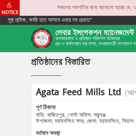
সকলের অবগতির জন্য জানানো যাচ্ছে যে, একপে
NOTICE
সুস্থ শ্রমিক, কর্মঠ হাত আসবে এবার নব প্রভাত”
লেবার ইন্সপেকশন ম্যানেজমেন্ট 
কলকারখানা ও প্রতিষ্ঠান পরিদর্শন অধিদপ্তর
শ্রম ও কর্মসংস্থান মন্ত্রণালয়, গণপ্রজাতন্ত্রী বাংলাদেশ
প্রতিষ্ঠানের বিস্তারিত
Agata Feed Mills Ltd
(আগ
পূর্ণ ঠিকানা
বাড়ি: বাজিতপুর, পোস্ট অফিস: সম্ভুগঞ্জ
উপজেলা: ময়মনসিংহ সদর, জেলা: ময়মনসিংহ, বিভাগ:
বর্তমান অবস্থা