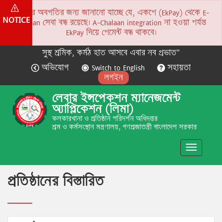
সকলের অবগতির জন্য জানানো যাচ্ছে যে, একপে (EkPay) থেকে E-
NOTICE
Chalaan সেবা বন্ধ রয়েছে। A-Chalaan integration না হওয়া পর্যন্ত
EkPay দিয়ে পেমেন্ট বন্ধ থাকবে।
সুস্থ শ্রমিক, কর্মঠ হাত আসবে এবার নব প্রভাত”
অভিযোগ
Switch to English
সহায়তা
লগইন
লেবার ইন্সপেকশন ম্যানেজমেন্ট
অ্যাপ্লিকেশন (লিমা)
কলকারখানা ও প্রতিষ্ঠান পরিদর্শন অধিদপ্তর
শ্রম ও কর্মসংস্থান মন্ত্রণালয়, গণপ্রজাতন্ত্রী বাংলাদেশ সরকার
Toggle
navigatio
প্রতিষ্ঠানের বিস্তারিত