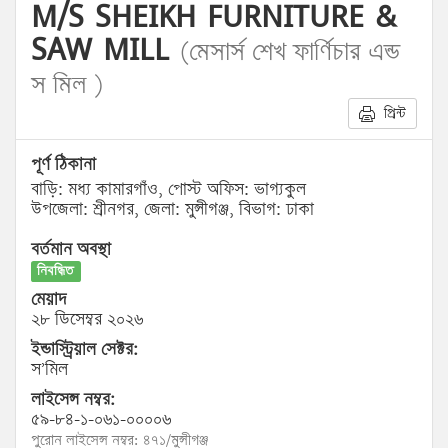
M/S SHEIKH FURNITURE &
SAW MILL
(মেসার্স শেখ ফার্ণিচার এন্ড
স মিল )
প্রিন্ট
পূর্ণ ঠিকানা
বাড়ি: মধ্য কামারগাঁও, পোস্ট অফিস: ভাগ্যকুল
উপজেলা: শ্রীনগর, জেলা: মুন্সীগঞ্জ, বিভাগ: ঢাকা
বর্তমান অবস্থা
নিবন্ধিত
মেয়াদ
২৮ ডিসেম্বর ২০২৬
ইন্ডাস্ট্রিয়াল সেক্টর:
স’মিল
লাইসেন্স নম্বর:
৫৯-৮৪-১-০৬১-০০০০৬
পুরোন লাইসেন্স নম্বর: ৪৭১/মুন্সীগঞ্জ