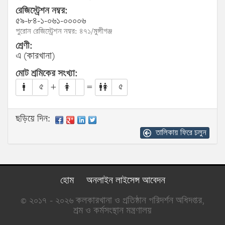
রেজিস্ট্রেশন নম্বর:
৫৯-৮৪-১-০৬১-০০০০৬
পুরোন রেজিস্ট্রেশন নম্বর: ৪৭১/মুন্সীগঞ্জ
শ্রেণী:
এ (কারখানা)
মোট শ্রমিকের সংখ্যা:
৫
+
=
৫
ছড়িয়ে দিন:
তালিকায় ফিরে চলুন
হোম
অনলাইন লাইসেন্স আবেদন
© ২০১৭ - ২০২৬ কলকারখানা ও প্রতিষ্ঠান পরিদর্শন অধিদপ্তর,
শ্রম ও কর্মসংস্থান মন্ত্রণালয়