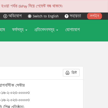
য়া পর্যন্ত EkPay দিয়ে পেমেন্ট বন্ধ থাকবে।
অভিযোগ
Switch to English
সহায়তা
লগইন
হোম
ফর্মসমূহ
প্রতিবেদনসমূহ
যোগাযোগ
প্রিন্ট
াগনস্টিক সেন্টার
-১৬-২-০২৩-০০০০৩
-১৬-২-০২৩-০০০০৩
ি (শিল্প প্রতিষ্ঠান)