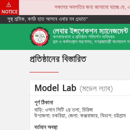
সকলের অবগতির জন্য জানানো যাচ্ছে যে, একপে
NOTICE
সুস্থ শ্রমিক, কর্মঠ হাত আসবে এবার নব প্রভাত”
লেবার ইন্সপেকশন ম্যানেজমেন্ট 
কলকারখানা ও প্রতিষ্ঠান পরিদর্শন অধিদপ্তর
শ্রম ও কর্মসংস্থান মন্ত্রণালয়, গণপ্রজাতন্ত্রী বাংলাদেশ
প্রতিষ্ঠানের বিস্তারিত
Model Lab
(মডেল ল্যাব)
পূর্ণ ঠিকানা
বাড়ি: ওসান সিটি ২য় তলা, চিরিঙ্গা
উপজেলা: চকরিয়া, জেলা: কক্সবাজার, বিভাগ: চট্টগ্রাম
বর্তমান অবস্থা