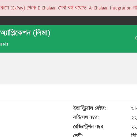
 (EkPay) থেকে E-Chalaan সেবা বন্ধ রয়েছে। A-Chalaan integration না হও
অ্যাপ্লিকেশন (লিমা)
 সরকার
ইন্ডাস্ট্রিয়াল সেক্টর:
ডায়
লাইসেন্স নম্বর:
২২
রেজিস্ট্রেশন নম্বর:
২২
শ্রেণী:
মিন