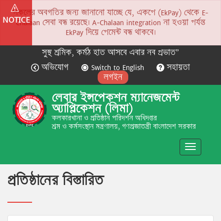
সকলের অবগতির জন্য জানানো যাচ্ছে যে, একপে (EkPay) থেকে E-
NOTICE
Chalaan সেবা বন্ধ রয়েছে। A-Chalaan integration না হওয়া পর্যন্ত
EkPay দিয়ে পেমেন্ট বন্ধ থাকবে।
সুস্থ শ্রমিক, কর্মঠ হাত আসবে এবার নব প্রভাত”
অভিযোগ
Switch to English
সহায়তা
লগইন
লেবার ইন্সপেকশন ম্যানেজমেন্ট
অ্যাপ্লিকেশন (লিমা)
কলকারখানা ও প্রতিষ্ঠান পরিদর্শন অধিদপ্তর
শ্রম ও কর্মসংস্থান মন্ত্রণালয়, গণপ্রজাতন্ত্রী বাংলাদেশ সরকার
Toggle
navigatio
প্রতিষ্ঠানের বিস্তারিত