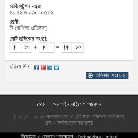
রেজিস্ট্রেশন নম্বর:
৬১-৫২-৩-০৩০-০০১৩২
শ্রেণী:
বি (বাণিজ্য প্রতিষ্ঠান)
মোট শ্রমিকের সংখ্যা:
১৩
+
=
১৩
ছড়িয়ে দিন:
তালিকায় ফিরে চলুন
হোম
অনলাইন লাইসেন্স আবেদন
© ২০১৭ - ২০২৬ কলকারখানা ও প্রতিষ্ঠান পরিদর্শন অধিদপ্তর,
শ্রম ও কর্মসংস্থান মন্ত্রণালয়
ডিজাইন ও ডেভলপ করেছেন::
TechnoVista Limited