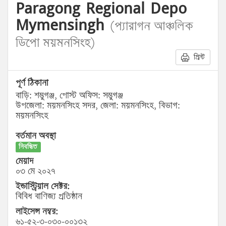
Paragong Regional Depo
Mymensingh
(প্যারাগন আঞ্চলিক
ডিপো ময়মনসিংহ)
প্রিন্ট
পূর্ণ ঠিকানা
বাড়ি: শম্ভুগঞ্জ, পোস্ট অফিস: সম্ভুগঞ্জ
উপজেলা: ময়মনসিংহ সদর, জেলা: ময়মনসিংহ, বিভাগ:
ময়মনসিংহ
বর্তমান অবস্থা
নিবন্ধিত
মেয়াদ
০৩ মে ২০২৭
ইন্ডাস্ট্রিয়াল সেক্টর:
বিবিধ বাণিজ্য প্রতিষ্ঠান
লাইসেন্স নম্বর:
৬১-৫২-৩-০৩০-০০১৩২