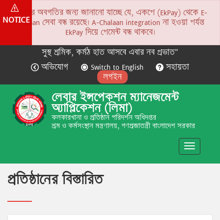
সকলের অবগতির জন্য জানানো যাচ্ছে যে, একপে (EkPay) থেকে E-
NOTICE
Chalaan সেবা বন্ধ রয়েছে। A-Chalaan integration না হওয়া পর্যন্ত
EkPay দিয়ে পেমেন্ট বন্ধ থাকবে।
সুস্থ শ্রমিক, কর্মঠ হাত আসবে এবার নব প্রভাত”
অভিযোগ
Switch to English
সহায়তা
লগইন
লেবার ইন্সপেকশন ম্যানেজমেন্ট
অ্যাপ্লিকেশন (লিমা)
কলকারখানা ও প্রতিষ্ঠান পরিদর্শন অধিদপ্তর
শ্রম ও কর্মসংস্থান মন্ত্রণালয়, গণপ্রজাতন্ত্রী বাংলাদেশ সরকার
Toggle
navigatio
প্রতিষ্ঠানের বিস্তারিত