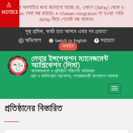
সকলের অবগতির জন্য জানানো যাচ্ছে যে, একপে (EkPay) থেকে E-
NOTICE
Chalaan সেবা বন্ধ রয়েছে। A-Chalaan integration না হওয়া পর্যন্ত
EkPay দিয়ে পেমেন্ট বন্ধ থাকবে।
সুস্থ শ্রমিক, কর্মঠ হাত আসবে এবার নব প্রভাত”
অভিযোগ
Switch to English
সহায়তা
লগইন
লেবার ইন্সপেকশন ম্যানেজমেন্ট
অ্যাপ্লিকেশন (লিমা)
কলকারখানা ও প্রতিষ্ঠান পরিদর্শন অধিদপ্তর
শ্রম ও কর্মসংস্থান মন্ত্রণালয়, গণপ্রজাতন্ত্রী বাংলাদেশ সরকার
Toggle
navigatio
প্রতিষ্ঠানের বিস্তারিত