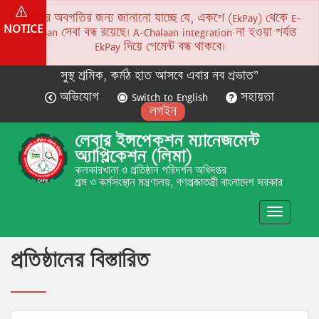
সকলের অবগতির জন্য জানানো যাচ্ছে যে, একপে (EkPay) থেকে E-
NOTICE
Chalaan সেবা বন্ধ রয়েছে। A-Chalaan integration না হওয়া পর্যন্ত
EkPay দিয়ে পেমেন্ট বন্ধ থাকবে।
সুস্থ শ্রমিক, কর্মঠ হাত আসবে এবার নব প্রভাত”
অভিযোগ
Switch to English
সহায়তা
লগইন
লেবার ইন্সপেকশন ম্যানেজমেন্ট
অ্যাপ্লিকেশন (লিমা)
কলকারখানা ও প্রতিষ্ঠান পরিদর্শন অধিদপ্তর
শ্রম ও কর্মসংস্থান মন্ত্রণালয়, গণপ্রজাতন্ত্রী বাংলাদেশ সরকার
Toggle
navigatio
প্রতিষ্ঠানের বিস্তারিত