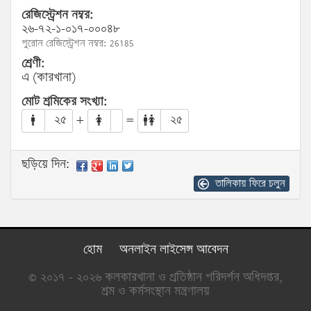
রেজিস্ট্রেশন নম্বর:
২৬-৭২-১-০১৭-০০০৪৮
পুরোন রেজিস্ট্রেশন নম্বর: 26185
শ্রেণী:
এ (কারখানা)
মোট শ্রমিকের সংখ্যা:
২৫
+
=
২৫
ছড়িয়ে দিন:
তালিকায় ফিরে চলুন
হোম
অনলাইন লাইসেন্স আবেদন
© ২০১৭ - ২০২৬ কলকারখানা ও প্রতিষ্ঠান পরিদর্শন অধিদপ্তর,
শ্রম ও কর্মসংস্থান মন্ত্রণালয়