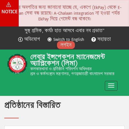
সকলের অবগতির জন্য জানানো যাচ্ছে যে, একপে (EkPay) থেকে E-
NOTICE
Chalaan সেবা বন্ধ রয়েছে। A-Chalaan integration না হওয়া পর্যন্ত
EkPay দিয়ে পেমেন্ট বন্ধ থাকবে।
সুস্থ শ্রমিক, কর্মঠ হাত আসবে এবার নব প্রভাত”
অভিযোগ
Switch to English
সহায়তা
লগইন
লেবার ইন্সপেকশন ম্যানেজমেন্ট
অ্যাপ্লিকেশন (লিমা)
কলকারখানা ও প্রতিষ্ঠান পরিদর্শন অধিদপ্তর
শ্রম ও কর্মসংস্থান মন্ত্রণালয়, গণপ্রজাতন্ত্রী বাংলাদেশ সরকার
Toggle
navigatio
প্রতিষ্ঠানের বিস্তারিত