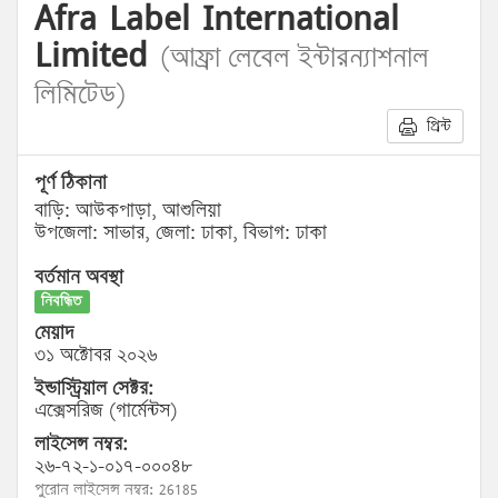
Afra Label International
Limited
(আফ্রা লেবেল ইন্টারন্যাশনাল
লিমিটেড)
প্রিন্ট
পূর্ণ ঠিকানা
বাড়ি: আউকপাড়া, আশুলিয়া
উপজেলা: সাভার, জেলা: ঢাকা, বিভাগ: ঢাকা
বর্তমান অবস্থা
নিবন্ধিত
মেয়াদ
৩১ অক্টোবর ২০২৬
ইন্ডাস্ট্রিয়াল সেক্টর:
এক্সেসরিজ (গার্মেন্টস)
লাইসেন্স নম্বর:
২৬-৭২-১-০১৭-০০০৪৮
পুরোন লাইসেন্স নম্বর: 26185