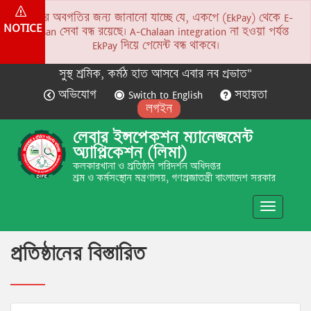
সকলের অবগতির জন্য জানানো যাচ্ছে যে, একপে (EkPay) থেকে E-
NOTICE
Chalaan সেবা বন্ধ রয়েছে। A-Chalaan integration না হওয়া পর্যন্ত
EkPay দিয়ে পেমেন্ট বন্ধ থাকবে।
সুস্থ শ্রমিক, কর্মঠ হাত আসবে এবার নব প্রভাত”
অভিযোগ
Switch to English
সহায়তা
লগইন
লেবার ইন্সপেকশন ম্যানেজমেন্ট
অ্যাপ্লিকেশন (লিমা)
কলকারখানা ও প্রতিষ্ঠান পরিদর্শন অধিদপ্তর
শ্রম ও কর্মসংস্থান মন্ত্রণালয়, গণপ্রজাতন্ত্রী বাংলাদেশ সরকার
Toggle
navigatio
প্রতিষ্ঠানের বিস্তারিত