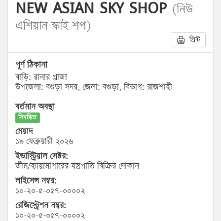
NEW ASIAN SKY SHOP
(নিউ
এশিয়ান স্কাই শপ)
প্রিন্ট
পূর্ণ ঠিকানা
বাড়ি: রানার প্লাজা
উপজেলা: বগুড়া সদর, জেলা: বগুড়া, বিভাগ: রাজশাহী
বর্তমান অবস্থা
নিবন্ধিত
মেয়াদ
১৯ ফেব্রুয়ারী ২০২৬
ইন্ডাস্ট্রিয়াল সেক্টর:
জীম/ব্যায়ামাগারের যন্ত্রপাতি বিক্রির দোকান
লাইসেন্স নম্বর:
১০-২০-৫-০৫৭-০০০০২
রেজিস্ট্রেশন নম্বর:
১০-২০-৫-০৫৭-০০০০২