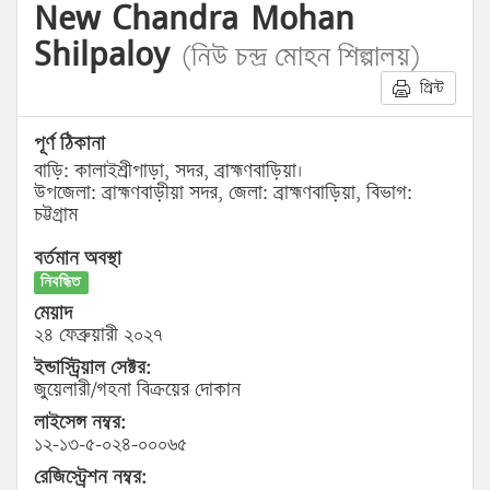
New Chandra Mohan
Shilpaloy
(নিউ চন্দ্র মোহন শিল্পালয়)
প্রিন্ট
পূর্ণ ঠিকানা
বাড়ি: কালাইশ্রীপাড়া, সদর, ব্রাহ্মণবাড়িয়া।
উপজেলা: ব্রাহ্মণবাড়ীয়া সদর, জেলা: ব্রাহ্মণবাড়িয়া, বিভাগ:
চট্টগ্রাম
বর্তমান অবস্থা
নিবন্ধিত
মেয়াদ
২৪ ফেব্রুয়ারী ২০২৭
ইন্ডাস্ট্রিয়াল সেক্টর:
জুয়েলারী/গহনা বিক্রয়ের দোকান
লাইসেন্স নম্বর:
১২-১৩-৫-০২৪-০০০৬৫
রেজিস্ট্রেশন নম্বর: