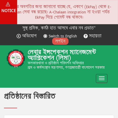
সকলের অবগতির জন্য জানানো যাচ্ছে যে, একপে (EkPay) থেকে E-
NOTICE
Chalaan সেবা বন্ধ রয়েছে। A-Chalaan integration না হওয়া পর্যন্ত
EkPay দিয়ে পেমেন্ট বন্ধ থাকবে।
সুস্থ শ্রমিক, কর্মঠ হাত আসবে এবার নব প্রভাত”
অভিযোগ
Switch to English
সহায়তা
লগইন
লেবার ইন্সপেকশন ম্যানেজমেন্ট
অ্যাপ্লিকেশন (লিমা)
কলকারখানা ও প্রতিষ্ঠান পরিদর্শন অধিদপ্তর
শ্রম ও কর্মসংস্থান মন্ত্রণালয়, গণপ্রজাতন্ত্রী বাংলাদেশ সরকার
Toggle
navigatio
প্রতিষ্ঠানের বিস্তারিত