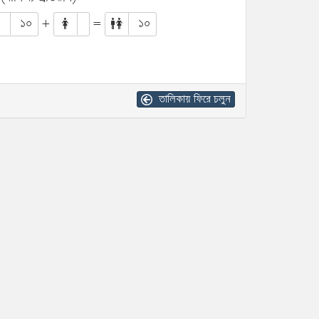
১০
+
=
১০
তালিকায় ফিরে চলুন