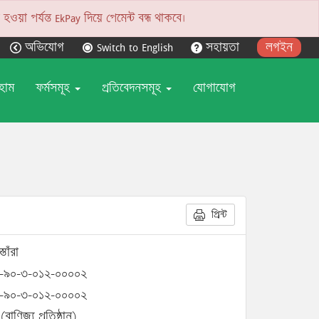
য়া পর্যন্ত EkPay দিয়ে পেমেন্ট বন্ধ থাকবে।
অভিযোগ
Switch to English
সহায়তা
লগইন
হোম
ফর্মসমূহ
প্রতিবেদনসমূহ
যোগাযোগ
প্রিন্ট
্তোঁরা
-৯০-৩-০১২-০০০০২
-৯০-৩-০১২-০০০০২
(বাণিজ্য প্রতিষ্ঠান)