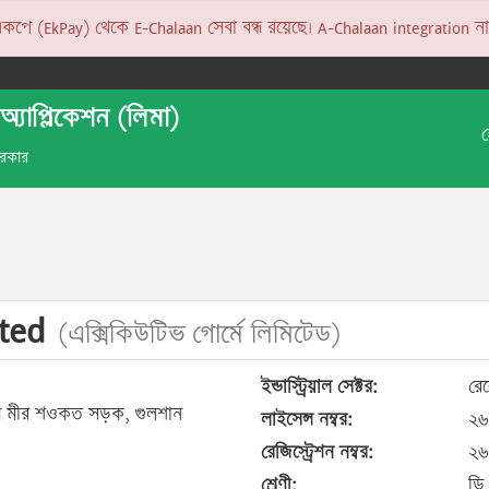
 (EkPay) থেকে E-Chalaan সেবা বন্ধ রয়েছে। A-Chalaan integration না হও
অ্যাপ্লিকেশন (লিমা)
 সরকার
ited
(এক্সিকিউটিভ গোর্মে লিমিটেড)
ইন্ডাস্ট্রিয়াল সেক্টর:
রেস
ত্তম মীর শওকত সড়ক, গুলশান
লাইসেন্স নম্বর:
২৬
রেজিস্ট্রেশন নম্বর:
২৬
শ্রেণী:
ডি 