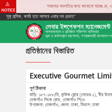
সকলের অবগতির জন্য জানানো যাচ্ছে যে, একপে
NOTICE
সুস্থ শ্রমিক, কর্মঠ হাত আসবে এবার নব প্রভাত”
লেবার ইন্সপেকশন ম্যানেজমেন্ট 
কলকারখানা ও প্রতিষ্ঠান পরিদর্শন অধিদপ্তর
শ্রম ও কর্মসংস্থান মন্ত্রণালয়, গণপ্রজাতন্ত্রী বাংলাদেশ
প্রতিষ্ঠানের বিস্তারিত
Executive Gourmet Lim
পূর্ণ ঠিকানা
বাড়ি: ১৮৭-১৮৮/বি, গ্রাউন্ড ফ্লোর (লেভের-১), বীর উ
তেজগাঁও লিংক রোড, তেজগাঁও শি/এ
উপজেলা: তেজগাঁও, জেলা: ঢাকা, বিভাগ: ঢাকা