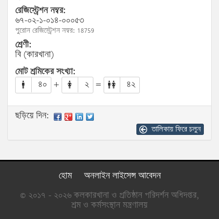
রেজিস্ট্রেশন নম্বর:
৬৭-০২-১-০১৪-০০০৫৩
পুরোন রেজিস্ট্রেশন নম্বর: 18759
শ্রেণী:
বি (কারখানা)
মোট শ্রমিকের সংখ্যা:
৪০
+
২
=
৪২
ছড়িয়ে দিন:
তালিকায় ফিরে চলুন
হোম
অনলাইন লাইসেন্স আবেদন
© ২০১৭ - ২০২৬ কলকারখানা ও প্রতিষ্ঠান পরিদর্শন অধিদপ্তর,
শ্রম ও কর্মসংস্থান মন্ত্রণালয়