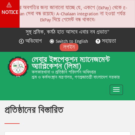
সকলের অবগতির জন্য জানানো যাচ্ছে যে, একপে (EkPay) থেকে E-
NOTICE
Chalaan সেবা বন্ধ রয়েছে। A-Chalaan integration না হওয়া পর্যন্ত
EkPay দিয়ে পেমেন্ট বন্ধ থাকবে।
সুস্থ শ্রমিক, কর্মঠ হাত আসবে এবার নব প্রভাত”
অভিযোগ
Switch to English
সহায়তা
লগইন
লেবার ইন্সপেকশন ম্যানেজমেন্ট
অ্যাপ্লিকেশন (লিমা)
কলকারখানা ও প্রতিষ্ঠান পরিদর্শন অধিদপ্তর
শ্রম ও কর্মসংস্থান মন্ত্রণালয়, গণপ্রজাতন্ত্রী বাংলাদেশ সরকার
Toggle
navigatio
প্রতিষ্ঠানের বিস্তারিত