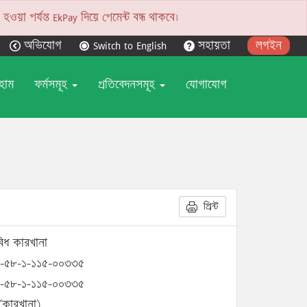
য়া পর্যন্ত EkPay দিয়ে পেমেন্ট বন্ধ থাকবে।
অভিযোগ
Switch to English
সহায়তা
লগইন
হোম
ফর্মসমূহ
প্রতিবেদনসমূহ
যোগাযোগ
প্রিন্ট
বিধ কারখানা
-৫৮-১-১১৫-০০৩৩৫
-৫৮-১-১১৫-০০৩৩৫
(কারখানা)