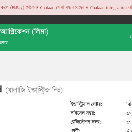
 (EkPay) থেকে E-Chalaan সেবা বন্ধ রয়েছে। A-Chalaan integration না হও
অ্যাপ্লিকেশন (লিমা)
 সরকার
ed
(বালাজি ইন্ডাস্ট্রিজ লিঃ)
ইন্ডাস্ট্রিয়াল সেক্টর:
বি
লাইসেন্স নম্বর:
৬৭
রেজিস্ট্রেশন নম্বর:
৬৭
শ্রেণী:
এ 