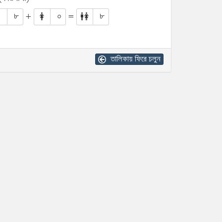
৮
+
০
=
৮
তালিকায় ফিরে চলুন