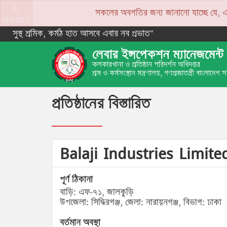
সকলের অবগতির জন্য জানানো যাচ্ছে যে, একপে
NOTICE
সুস্থ শ্রমিক, কর্মঠ হাত আসবে এবার নব প্রভাত”
লেবার ইন্সপেকশন ম্যানেজমেন্ট 
কলকারখানা ও প্রতিষ্ঠান পরিদর্শন অধিদপ্তর
শ্রম ও কর্মসংস্থান মন্ত্রণালয়, গণপ্রজাতন্ত্রী বাংলাদেশ
প্রতিষ্ঠানের বিস্তারিত
Balaji Industries Limit
পূর্ণ ঠিকানা
বাড়ি: এফ-৭১, জালকুড়ি
উপজেলা: সিদ্ধিরগঞ্জ, জেলা: নারায়নগঞ্জ, বিভাগ: ঢাকা
বর্তমান অবস্থা