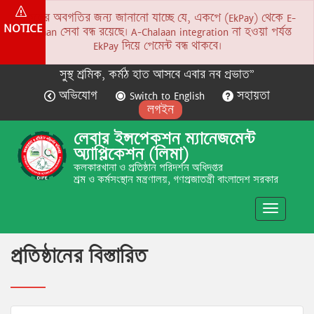
সকলের অবগতির জন্য জানানো যাচ্ছে যে, একপে (EkPay) থেকে E-
NOTICE
Chalaan সেবা বন্ধ রয়েছে। A-Chalaan integration না হওয়া পর্যন্ত
EkPay দিয়ে পেমেন্ট বন্ধ থাকবে।
সুস্থ শ্রমিক, কর্মঠ হাত আসবে এবার নব প্রভাত”
অভিযোগ
Switch to English
সহায়তা
লগইন
লেবার ইন্সপেকশন ম্যানেজমেন্ট
অ্যাপ্লিকেশন (লিমা)
কলকারখানা ও প্রতিষ্ঠান পরিদর্শন অধিদপ্তর
শ্রম ও কর্মসংস্থান মন্ত্রণালয়, গণপ্রজাতন্ত্রী বাংলাদেশ সরকার
Toggle
navigatio
প্রতিষ্ঠানের বিস্তারিত