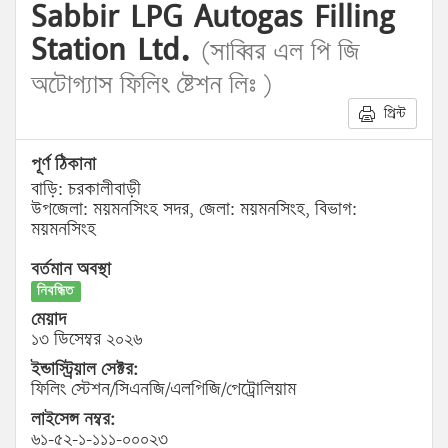
Sabbir LPG Autogas Filling
Station Ltd.
(সাব্বির এল পি জি
অটোগ্যাস ফিলিং ষ্টেশন লিঃ )
প্রিন্ট
পূর্ণ ঠিকানা
বাড়ি: চরকালীবাড়ী
উপজেলা: ময়মনসিংহ সদর, জেলা: ময়মনসিংহ, বিভাগ:
ময়মনসিংহ
বর্তমান অবস্থা
নিবন্ধিত
মেয়াদ
১৩ ডিসেম্বর ২০২৬
ইন্ডাস্ট্রিয়াল সেক্টর:
ফিলিং স্টেশন/সিএনজি/এলপিজি/পেট্রোলিয়াম
লাইসেন্স নম্বর:
৬১-৫২-১-১১১-০০০২৩