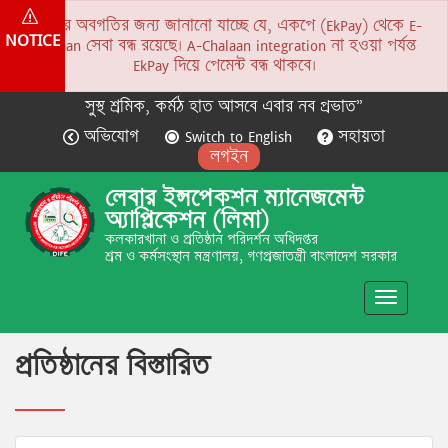
সকলের অবগতির জন্য জানানো যাচ্ছে যে, একপে (EkPay) থেকে E-
NOTICE
Chalaan সেবা বন্ধ রয়েছে। A-Chalaan integration না হওয়া পর্যন্ত
EkPay দিয়ে পেমেন্ট বন্ধ থাকবে।
সুস্থ শ্রমিক, কর্মঠ হাত আসবে এবার নব প্রভাত”
অভিযোগ
Switch to English
সহায়তা
লগইন
লেবার ইন্সপেকশন ম্যানেজমেন্ট
অ্যাপ্লিকেশন (লিমা)
কলকারখানা ও প্রতিষ্ঠান পরিদর্শন অধিদপ্তর
শ্রম ও কর্মসংস্থান মন্ত্রণালয়, গণপ্রজাতন্ত্রী বাংলাদেশ সরকার
Toggle
navigatio
প্রতিষ্ঠানের বিস্তারিত