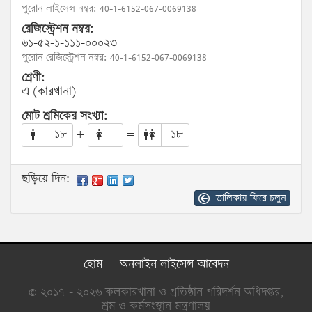
পুরোন লাইসেন্স নম্বর: 40-1-6152-067-0069138
রেজিস্ট্রেশন নম্বর:
৬১-৫২-১-১১১-০০০২৩
পুরোন রেজিস্ট্রেশন নম্বর: 40-1-6152-067-0069138
শ্রেণী:
এ (কারখানা)
মোট শ্রমিকের সংখ্যা:
১৮
+
=
১৮
ছড়িয়ে দিন:
তালিকায় ফিরে চলুন
হোম
অনলাইন লাইসেন্স আবেদন
© ২০১৭ - ২০২৬ কলকারখানা ও প্রতিষ্ঠান পরিদর্শন অধিদপ্তর,
শ্রম ও কর্মসংস্থান মন্ত্রণালয়