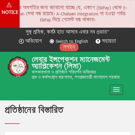
সকলের অবগতির জন্য জানানো যাচ্ছে যে, একপে (EkPay) থেকে E-
NOTICE
Chalaan সেবা বন্ধ রয়েছে। A-Chalaan integration না হওয়া পর্যন্ত
EkPay দিয়ে পেমেন্ট বন্ধ থাকবে।
সুস্থ শ্রমিক, কর্মঠ হাত আসবে এবার নব প্রভাত”
অভিযোগ
Switch to English
সহায়তা
লগইন
লেবার ইন্সপেকশন ম্যানেজমেন্ট
অ্যাপ্লিকেশন (লিমা)
কলকারখানা ও প্রতিষ্ঠান পরিদর্শন অধিদপ্তর
শ্রম ও কর্মসংস্থান মন্ত্রণালয়, গণপ্রজাতন্ত্রী বাংলাদেশ সরকার
Toggle
navigatio
প্রতিষ্ঠানের বিস্তারিত