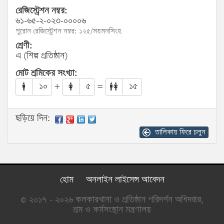
রেজিস্ট্রেশন নম্বর:
৬১-৬৫-২-০২৩-০০০০৬
পুরোন রেজিস্ট্রেশন নম্বর: ১২৫/ময়মনসিংহ
শ্রেণী:
এ (শিল্প প্রতিষ্ঠান)
মোট শ্রমিকের সংখ্যা:
১০
+
৫
=
১৫
ছড়িয়ে দিন:
তালিকায় ফিরে চলুন
হোম
অনলাইন লাইসেন্স আবেদন
© ২০১৭ - ২০২৬ কলকারখানা ও প্রতিষ্ঠান পরিদর্শন অধিদপ্তর,
শ্রম ও কর্মসংস্থান মন্ত্রণালয়