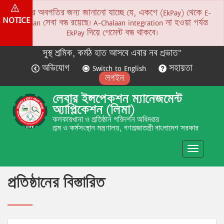
সকলের অবগতির জন্য জানানো যাচ্ছে যে, একপে (EkPay) থেকে E-
NOTICE
Chalaan সেবা বন্ধ রয়েছে। A-Chalaan integration না হওয়া পর্যন্ত
EkPay দিয়ে পেমেন্ট বন্ধ থাকবে।
সুস্থ শ্রমিক, কর্মঠ হাত আসবে এবার নব প্রভাত”
অভিযোগ
Switch to English
সহায়তা
লগইন
লেবার ইন্সপেকশন ম্যানেজমেন্ট
অ্যাপ্লিকেশন (লিমা)
কলকারখানা ও প্রতিষ্ঠান পরিদর্শন অধিদপ্তর
শ্রম ও কর্মসংস্থান মন্ত্রণালয়, গণপ্রজাতন্ত্রী বাংলাদেশ সরকার
Toggle
navigatio
প্রতিষ্ঠানের বিস্তারিত