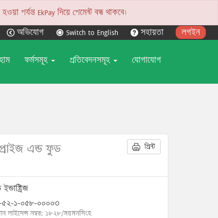
য়া পর্যন্ত EkPay দিয়ে পেমেন্ট বন্ধ থাকবে।
অভিযোগ
Switch to English
সহায়তা
লগইন
হোম
ফর্মসমূহ
প্রতিবেদনসমূহ
যোগাযোগ
প্রাইজ এন্ড ফুড
প্রিন্ট
ইন্ডাষ্ট্রিজ
-৫২-১-০৫৮-০০০০৩
োন লাইসেন্স নম্বর: ১৮২৮/ময়মনসিংহ