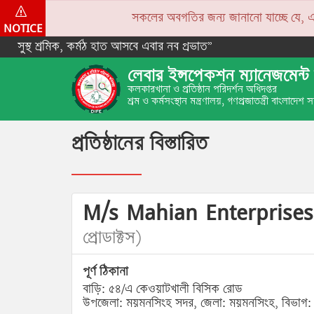
সকলের অবগতির জন্য জানানো যাচ্ছে যে, একপে
NOTICE
সুস্থ শ্রমিক, কর্মঠ হাত আসবে এবার নব প্রভাত”
লেবার ইন্সপেকশন ম্যানেজমেন্ট 
কলকারখানা ও প্রতিষ্ঠান পরিদর্শন অধিদপ্তর
শ্রম ও কর্মসংস্থান মন্ত্রণালয়, গণপ্রজাতন্ত্রী বাংলাদেশ
প্রতিষ্ঠানের বিস্তারিত
M/s Mahian Enterprise
প্রোডাক্টস)
পূর্ণ ঠিকানা
বাড়ি: ৫৪/এ কেওয়াটখালী বিসিক রোড
উপজেলা: ময়মনসিংহ সদর, জেলা: ময়মনসিংহ, বিভাগ: