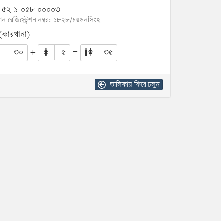
-৫২-১-০৫৮-০০০০৩
োন রেজিস্ট্রেশন নম্বর: ১৮২৮/ময়মনসিংহ
 (কারখানা)
৩০
+
৫
=
৩৫
তালিকায় ফিরে চলুন