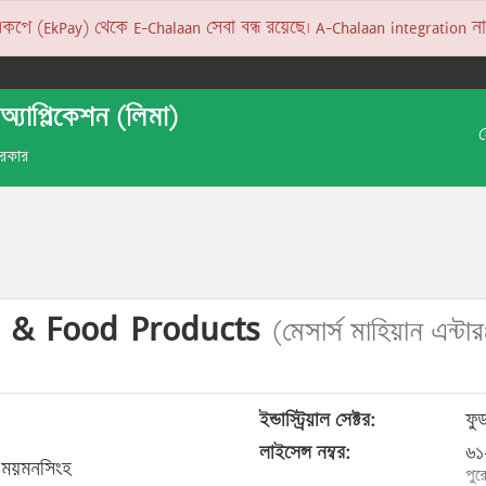
 (EkPay) থেকে E-Chalaan সেবা বন্ধ রয়েছে। A-Chalaan integration না হও
অ্যাপ্লিকেশন (লিমা)
 সরকার
s & Food Products
(মেসার্স মাহিয়ান এন্টার
ইন্ডাস্ট্রিয়াল সেক্টর:
ফুড 
লাইসেন্স নম্বর:
৬১
 ময়মনসিংহ
পুর