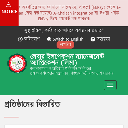
সকলের অবগতির জন্য জানানো যাচ্ছে যে, একপে (EkPay) থেকে E-
NOTICE
Chalaan সেবা বন্ধ রয়েছে। A-Chalaan integration না হওয়া পর্যন্ত
EkPay দিয়ে পেমেন্ট বন্ধ থাকবে।
সুস্থ শ্রমিক, কর্মঠ হাত আসবে এবার নব প্রভাত”
অভিযোগ
Switch to English
সহায়তা
লগইন
লেবার ইন্সপেকশন ম্যানেজমেন্ট
অ্যাপ্লিকেশন (লিমা)
কলকারখানা ও প্রতিষ্ঠান পরিদর্শন অধিদপ্তর
শ্রম ও কর্মসংস্থান মন্ত্রণালয়, গণপ্রজাতন্ত্রী বাংলাদেশ সরকার
Toggle
navigatio
প্রতিষ্ঠানের বিস্তারিত