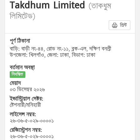
Takdhum Limited
(তাকধুম
লিমিটেড)
প্রিন্ট
পূর্ণ ঠিকানা
বাড়ি: বাড়ী নং-৪৪, রোড নং-১১, ব্লক-এল, দক্ষিণ বনশ্রী
উপজেলা: খিলগাঁও, জেলা: ঢাকা, বিভাগ: ঢাকা
বর্তমান অবস্থা
নিবন্ধিত
মেয়াদ
০৩ ডিসেম্বর ২০২৬
ইন্ডাস্ট্রিয়াল সেক্টর:
ষ্টেশনারী/মনিহারী
লাইসেন্স নম্বর:
২৬-৩৬-৫-০২৯-০০০০১
রেজিস্ট্রেশন নম্বর:
২৬-৩৬-৫-০২৯-০০০০১