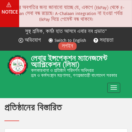
সকলের অবগতির জন্য জানানো যাচ্ছে যে, একপে (EkPay) থেকে E-
NOTICE
Chalaan সেবা বন্ধ রয়েছে। A-Chalaan integration না হওয়া পর্যন্ত
EkPay দিয়ে পেমেন্ট বন্ধ থাকবে।
সুস্থ শ্রমিক, কর্মঠ হাত আসবে এবার নব প্রভাত”
অভিযোগ
Switch to English
সহায়তা
লগইন
লেবার ইন্সপেকশন ম্যানেজমেন্ট
অ্যাপ্লিকেশন (লিমা)
কলকারখানা ও প্রতিষ্ঠান পরিদর্শন অধিদপ্তর
শ্রম ও কর্মসংস্থান মন্ত্রণালয়, গণপ্রজাতন্ত্রী বাংলাদেশ সরকার
Toggle
navigatio
প্রতিষ্ঠানের বিস্তারিত