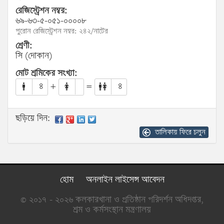
রেজিস্ট্রেশন নম্বর:
৬৯-৬৩-৫-০৫১-০০০০৮
পুরোন রেজিস্ট্রেশন নম্বর: ২৪২/নাটের
শ্রেণী:
সি (দোকান)
মোট শ্রমিকের সংখ্যা:
৪
+
=
৪
ছড়িয়ে দিন:
তালিকায় ফিরে চলুন
হোম
অনলাইন লাইসেন্স আবেদন
© ২০১৭ - ২০২৬ কলকারখানা ও প্রতিষ্ঠান পরিদর্শন অধিদপ্তর,
শ্রম ও কর্মসংস্থান মন্ত্রণালয়