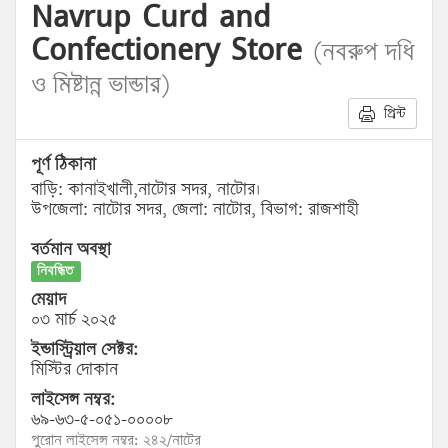
Navrup Curd and
Confectionery Store
(নবরুপ দধি
ও মিষ্টান্ন ভান্ডার)
প্রিন্ট
পূর্ণ ঠিকানা
বাড়ি: কানাইখালী,নাটোর সদর, নাটোর।
উপজেলা: নাটোর সদর, জেলা: নাটোর, বিভাগ: রাজশাহী
বর্তমান অবস্থা
নিবন্ধিত
মেয়াদ
০৩ মার্চ ২০২৫
ইন্ডাস্ট্রিয়াল সেক্টর:
মিস্টির দোকান
লাইসেন্স নম্বর:
৬৯-৬৩-৫-০৫১-০০০০৮
পুরোন লাইসেন্স নম্বর: ২৪২/নাটের