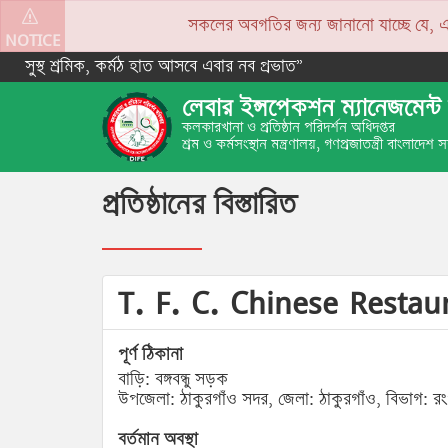
সকলের অবগতির জন্য জানানো যাচ্ছে যে, একপে
NOTICE
সুস্থ শ্রমিক, কর্মঠ হাত আসবে এবার নব প্রভাত”
লেবার ইন্সপেকশন ম্যানেজমেন্ট 
কলকারখানা ও প্রতিষ্ঠান পরিদর্শন অধিদপ্তর
শ্রম ও কর্মসংস্থান মন্ত্রণালয়, গণপ্রজাতন্ত্রী বাংলাদেশ
প্রতিষ্ঠানের বিস্তারিত
T. F. C. Chinese Resta
পূর্ণ ঠিকানা
বাড়ি: বঙ্গবন্ধু সড়ক
উপজেলা: ঠাকুরগাঁও সদর, জেলা: ঠাকুরগাঁও, বিভাগ: রং
বর্তমান অবস্থা