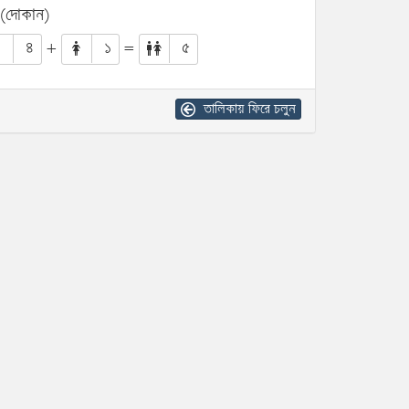
 (দোকান)
৪
+
১
=
৫
তালিকায় ফিরে চলুন