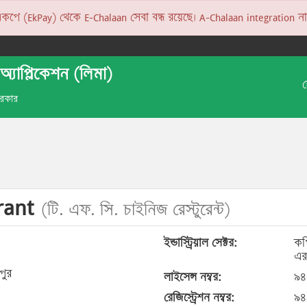
 (EkPay) থেকে E-Chalaan সেবা বন্ধ রয়েছে। A-Chalaan integration না হও
অ্যাপ্লিকেশন (লিমা)
 সরকার
urant
(টি. এফ. সি. চাইনিজ রেস্টুরেন্ট)
ইন্ডাস্ট্রিয়াল সেক্টর:
কপ
এর
পুর
লাইসেন্স নম্বর:
৯৪
রেজিস্ট্রেশন নম্বর:
৯৪