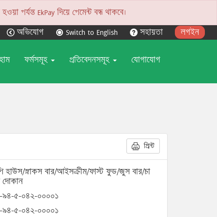
য়া পর্যন্ত EkPay দিয়ে পেমেন্ট বন্ধ থাকবে।
অভিযোগ
Switch to English
সহায়তা
লগইন
হোম
ফর্মসমূহ
প্রতিবেদনসমূহ
যোগাযোগ
প্রিন্ট
ি হাউস/স্নাকস বার/আইসক্রীম/ফাস্ট ফুড/জুস বার/চা
 দোকান
-৯৪-৫-০৪২-০০০০১
-৯৪-৫-০৪২-০০০০১