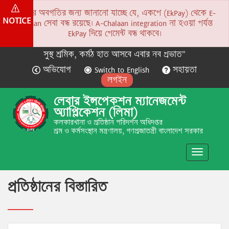
সকলের অবগতির জন্য জানানো যাচ্ছে যে, একপে (EkPay) থেকে E-
NOTICE
Chalaan সেবা বন্ধ রয়েছে। A-Chalaan integration না হওয়া পর্যন্ত
EkPay দিয়ে পেমেন্ট বন্ধ থাকবে।
সুস্থ শ্রমিক, কর্মঠ হাত আসবে এবার নব প্রভাত”
অভিযোগ
Switch to English
সহায়তা
লগইন
লেবার ইন্সপেকশন ম্যানেজমেন্ট
অ্যাপ্লিকেশন (লিমা)
কলকারখানা ও প্রতিষ্ঠান পরিদর্শন অধিদপ্তর
শ্রম ও কর্মসংস্থান মন্ত্রণালয়, গণপ্রজাতন্ত্রী বাংলাদেশ সরকার
Toggle
navigatio
প্রতিষ্ঠানের বিস্তারিত