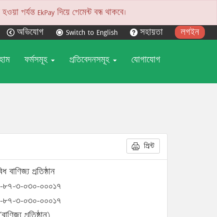
য়া পর্যন্ত EkPay দিয়ে পেমেন্ট বন্ধ থাকবে।
অভিযোগ
Switch to English
সহায়তা
লগইন
হোম
ফর্মসমূহ
প্রতিবেদনসমূহ
যোগাযোগ
প্রিন্ট
িধ বাণিজ্য প্রতিষ্ঠান
-৮৭-৩-০৩০-০০০১৭
-৮৭-৩-০৩০-০০০১৭
বাণিজ্য প্রতিষ্ঠান)