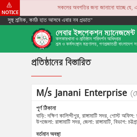
সকলের অবগতির জন্য জানানো যাচ্ছে যে, একপে
NOTICE
সুস্থ শ্রমিক, কর্মঠ হাত আসবে এবার নব প্রভাত”
লেবার ইন্সপেকশন ম্যানেজমেন্ট 
কলকারখানা ও প্রতিষ্ঠান পরিদর্শন অধিদপ্তর
শ্রম ও কর্মসংস্থান মন্ত্রণালয়, গণপ্রজাতন্ত্রী বাংলাদেশ
প্রতিষ্ঠানের বিস্তারিত
M/s Janani Enterprise
(ম
পূর্ণ ঠিকানা
বাড়ি: দক্ষিণ কালিন্দীপুর, রাঙ্গামাটি সদর, পোস্ট অফিস: র
উপজেলা: রাঙ্গামাটি সদর, জেলা: রাঙ্গামাটি, বিভাগ: চট্টগ্র
বর্তমান অবস্থা