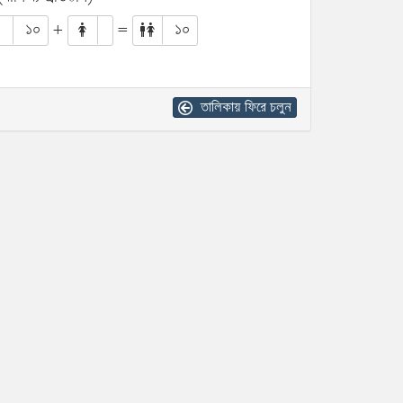
১০
+
=
১০
তালিকায় ফিরে চলুন