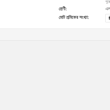
পুর
শ্রেণী:
এল
মোট শ্রমিকের সংখ্যা: