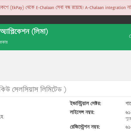
 (EkPay) থেকে E-Chalaan সেবা বন্ধ রয়েছে। A-Chalaan integration না হও
অ্যাপ্লিকেশন (লিমা)
 সরকার
কিউ সেলসিয়াস লিমিটেড )
ইন্ডাস্ট্রিয়াল সেক্টর:
গার
লাইসেন্স নম্বর:
৬১
ংহ
পুর
রেজিস্ট্রেশন নম্বর:
৬১