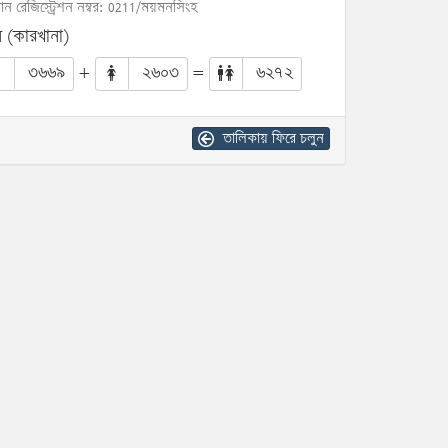
োন রেজিস্ট্রেশন নম্বর: 0211/ময়মনসিংহ
 (কারখানা)
৩৬৬৯
+
২৬০৩
=
৬২৭২
তালিকায় ফিরে চলুন