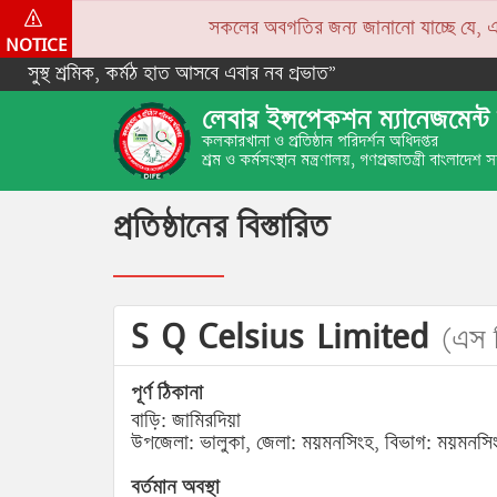
সকলের অবগতির জন্য জানানো যাচ্ছে যে, একপে
NOTICE
সুস্থ শ্রমিক, কর্মঠ হাত আসবে এবার নব প্রভাত”
লেবার ইন্সপেকশন ম্যানেজমেন্ট 
কলকারখানা ও প্রতিষ্ঠান পরিদর্শন অধিদপ্তর
শ্রম ও কর্মসংস্থান মন্ত্রণালয়, গণপ্রজাতন্ত্রী বাংলাদেশ
প্রতিষ্ঠানের বিস্তারিত
S Q Celsius Limited
(এস 
পূর্ণ ঠিকানা
বাড়ি: জামিরদিয়া
উপজেলা: ভালুকা, জেলা: ময়মনসিংহ, বিভাগ: ময়মনসি
বর্তমান অবস্থা