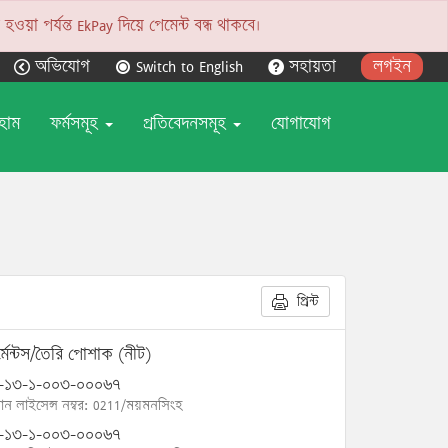
য়া পর্যন্ত EkPay দিয়ে পেমেন্ট বন্ধ থাকবে।
অভিযোগ
Switch to English
সহায়তা
লগইন
হোম
ফর্মসমূহ
প্রতিবেদনসমূহ
যোগাযোগ
প্রিন্ট
্মেন্টস/তৈরি পোশাক (নীট)
-১৩-১-০০৩-০০০৬৭
োন লাইসেন্স নম্বর: 0211/ময়মনসিংহ
-১৩-১-০০৩-০০০৬৭