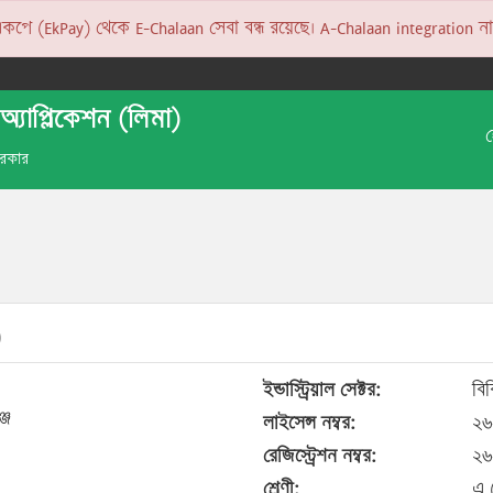
 (EkPay) থেকে E-Chalaan সেবা বন্ধ রয়েছে। A-Chalaan integration না হও
অ্যাপ্লিকেশন (লিমা)
 সরকার
)
ইন্ডাস্ট্রিয়াল সেক্টর:
বিব
্জ
লাইসেন্স নম্বর:
২৬
রেজিস্ট্রেশন নম্বর:
২৬
শ্রেণী:
এ (