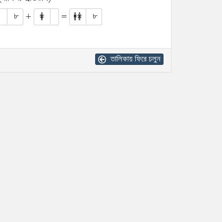
৮
+
=
৮
তালিকায় ফিরে চলুন