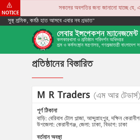
সকলের অবগতির জন্য জানানো যাচ্ছে যে, একপে
NOTICE
সুস্থ শ্রমিক, কর্মঠ হাত আসবে এবার নব প্রভাত”
লেবার ইন্সপেকশন ম্যানেজমেন্ট 
কলকারখানা ও প্রতিষ্ঠান পরিদর্শন অধিদপ্তর
শ্রম ও কর্মসংস্থান মন্ত্রণালয়, গণপ্রজাতন্ত্রী বাংলাদেশ
প্রতিষ্ঠানের বিস্তারিত
M R Traders
(এম আর টেডার্স
পূর্ণ ঠিকানা
বাড়ি: বেরিবাধ টোল প্লাজা, আব্দুল্লাহপুর, দক্ষিন কেরানীগঞ
উপজেলা: কেরানীগঞ্জ, জেলা: ঢাকা, বিভাগ: ঢাকা
বর্তমান অবস্থা