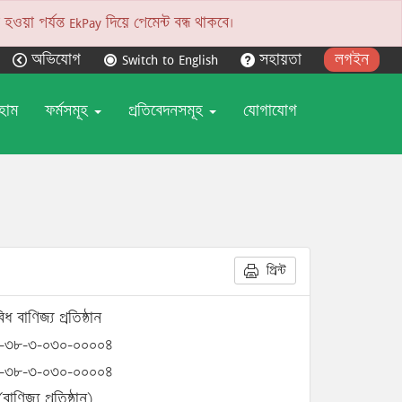
য়া পর্যন্ত EkPay দিয়ে পেমেন্ট বন্ধ থাকবে।
অভিযোগ
Switch to English
সহায়তা
লগইন
হোম
ফর্মসমূহ
প্রতিবেদনসমূহ
যোগাযোগ
প্রিন্ট
িধ বাণিজ্য প্রতিষ্ঠান
-৩৮-৩-০৩০-০০০০৪
-৩৮-৩-০৩০-০০০০৪
বাণিজ্য প্রতিষ্ঠান)