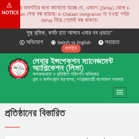
সকলের অবগতির জন্য জানানো যাচ্ছে যে, একপে (EkPay) থেকে E-
NOTICE
Chalaan সেবা বন্ধ রয়েছে। A-Chalaan integration না হওয়া পর্যন্ত
EkPay দিয়ে পেমেন্ট বন্ধ থাকবে।
সুস্থ শ্রমিক, কর্মঠ হাত আসবে এবার নব প্রভাত”
অভিযোগ
Switch to English
সহায়তা
লগইন
লেবার ইন্সপেকশন ম্যানেজমেন্ট
অ্যাপ্লিকেশন (লিমা)
কলকারখানা ও প্রতিষ্ঠান পরিদর্শন অধিদপ্তর
শ্রম ও কর্মসংস্থান মন্ত্রণালয়, গণপ্রজাতন্ত্রী বাংলাদেশ সরকার
Toggle
navigatio
প্রতিষ্ঠানের বিস্তারিত