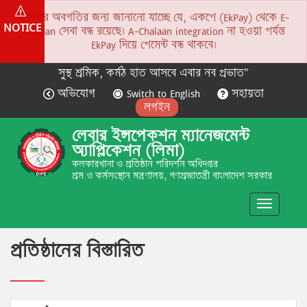
সকলের অবগতির জন্য জানানো যাচ্ছে যে, একপে (EkPay) থেকে E-
NOTICE
Chalaan সেবা বন্ধ রয়েছে। A-Chalaan integration না হওয়া পর্যন্ত
EkPay দিয়ে পেমেন্ট বন্ধ থাকবে।
সুস্থ শ্রমিক, কর্মঠ হাত আসবে এবার নব প্রভাত”
অভিযোগ
Switch to English
সহায়তা
লগইন
লেবার ইন্সপেকশন ম্যানেজমেন্ট
অ্যাপ্লিকেশন (লিমা)
কলকারখানা ও প্রতিষ্ঠান পরিদর্শন অধিদপ্তর
শ্রম ও কর্মসংস্থান মন্ত্রণালয়, গণপ্রজাতন্ত্রী বাংলাদেশ সরকার
Toggle
navigatio
প্রতিষ্ঠানের বিস্তারিত