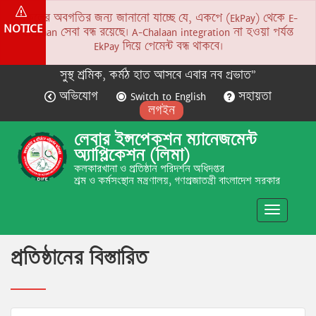
সকলের অবগতির জন্য জানানো যাচ্ছে যে, একপে (EkPay) থেকে E-
NOTICE
Chalaan সেবা বন্ধ রয়েছে। A-Chalaan integration না হওয়া পর্যন্ত
EkPay দিয়ে পেমেন্ট বন্ধ থাকবে।
সুস্থ শ্রমিক, কর্মঠ হাত আসবে এবার নব প্রভাত”
অভিযোগ
Switch to English
সহায়তা
লগইন
লেবার ইন্সপেকশন ম্যানেজমেন্ট
অ্যাপ্লিকেশন (লিমা)
কলকারখানা ও প্রতিষ্ঠান পরিদর্শন অধিদপ্তর
শ্রম ও কর্মসংস্থান মন্ত্রণালয়, গণপ্রজাতন্ত্রী বাংলাদেশ সরকার
Toggle
navigatio
প্রতিষ্ঠানের বিস্তারিত