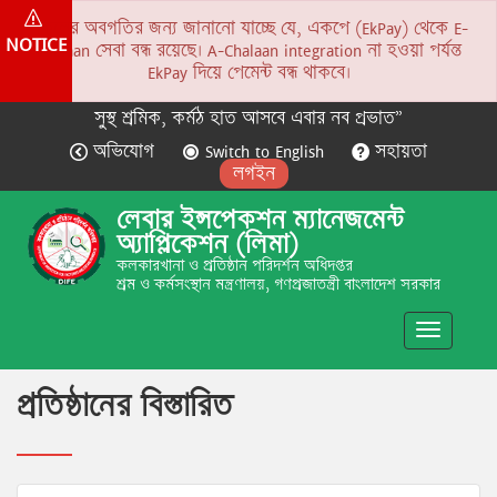
সকলের অবগতির জন্য জানানো যাচ্ছে যে, একপে (EkPay) থেকে E-
NOTICE
Chalaan সেবা বন্ধ রয়েছে। A-Chalaan integration না হওয়া পর্যন্ত
EkPay দিয়ে পেমেন্ট বন্ধ থাকবে।
সুস্থ শ্রমিক, কর্মঠ হাত আসবে এবার নব প্রভাত”
অভিযোগ
Switch to English
সহায়তা
লগইন
লেবার ইন্সপেকশন ম্যানেজমেন্ট
অ্যাপ্লিকেশন (লিমা)
কলকারখানা ও প্রতিষ্ঠান পরিদর্শন অধিদপ্তর
শ্রম ও কর্মসংস্থান মন্ত্রণালয়, গণপ্রজাতন্ত্রী বাংলাদেশ সরকার
Toggle
navigatio
প্রতিষ্ঠানের বিস্তারিত