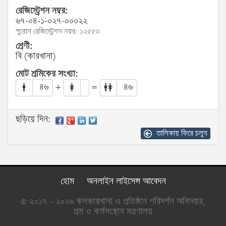
রেজিস্ট্রেশন নম্বর:
৬৭-০৪-১-০২৭-০০০২২
পুরোন রেজিস্ট্রেশন নম্বর: ১২৫৫৩
শ্রেণী:
বি (কারখানা)
মোট শ্রমিকের সংখ্যা:
৪৬
+
=
৪৬
ছড়িয়ে দিন:
তালিকায় ফিরে চলুন
হোম
অনলাইন লাইসেন্স আবেদন
© ২০১৭ - ২০২৬ কলকারখানা ও প্রতিষ্ঠান পরিদর্শন অধিদপ্তর,
শ্রম ও কর্মসংস্থান মন্ত্রণালয়