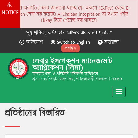
সকলের অবগতির জন্য জানানো যাচ্ছে যে, একপে (EkPay) থেকে E-
NOTICE
Chalaan সেবা বন্ধ রয়েছে। A-Chalaan integration না হওয়া পর্যন্ত
EkPay দিয়ে পেমেন্ট বন্ধ থাকবে।
সুস্থ শ্রমিক, কর্মঠ হাত আসবে এবার নব প্রভাত”
অভিযোগ
Switch to English
সহায়তা
লগইন
লেবার ইন্সপেকশন ম্যানেজমেন্ট
অ্যাপ্লিকেশন (লিমা)
কলকারখানা ও প্রতিষ্ঠান পরিদর্শন অধিদপ্তর
শ্রম ও কর্মসংস্থান মন্ত্রণালয়, গণপ্রজাতন্ত্রী বাংলাদেশ সরকার
Toggle
navigatio
প্রতিষ্ঠানের বিস্তারিত