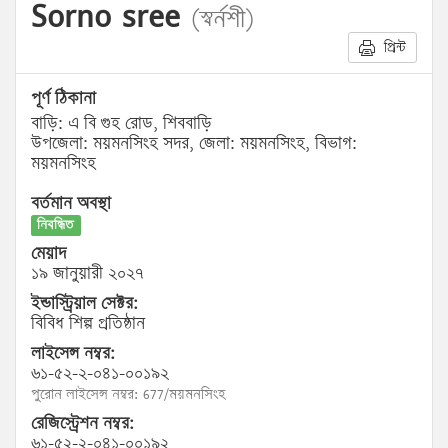
Sorno sree
(স্বর্নশী)
প্রিন্ট
পূর্ণ ঠিকানা
বাড়ি: এ বি গুহ রোড, শিববাড়ি
উপজেলা: ময়মনসিংহ সদর, জেলা: ময়মনসিংহ, বিভাগ:
ময়মনসিংহ
বর্তমান অবস্থা
নিবন্ধিত
মেয়াদ
১৯ জানুয়ারী ২০২৭
ইন্ডাস্ট্রিয়াল সেক্টর:
বিবিধ শিল্প প্রতিষ্ঠান
লাইসেন্স নম্বর:
৬১-৫২-২-০৪১-০০১৯২
পুরোন লাইসেন্স নম্বর: 677/ময়মনসিংহ
রেজিস্ট্রেশন নম্বর:
৬১-৫২-২-০৪১-০০১৯২