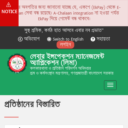
সকলের অবগতির জন্য জানানো যাচ্ছে যে, একপে (EkPay) থেকে E-
NOTICE
Chalaan সেবা বন্ধ রয়েছে। A-Chalaan integration না হওয়া পর্যন্ত
EkPay দিয়ে পেমেন্ট বন্ধ থাকবে।
সুস্থ শ্রমিক, কর্মঠ হাত আসবে এবার নব প্রভাত”
অভিযোগ
Switch to English
সহায়তা
লগইন
লেবার ইন্সপেকশন ম্যানেজমেন্ট
অ্যাপ্লিকেশন (লিমা)
কলকারখানা ও প্রতিষ্ঠান পরিদর্শন অধিদপ্তর
শ্রম ও কর্মসংস্থান মন্ত্রণালয়, গণপ্রজাতন্ত্রী বাংলাদেশ সরকার
Toggle
navigatio
প্রতিষ্ঠানের বিস্তারিত