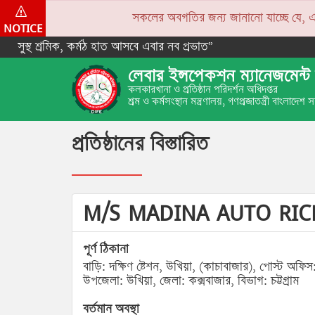
সকলের অবগতির জন্য জানানো যাচ্ছে যে, একপে
NOTICE
সুস্থ শ্রমিক, কর্মঠ হাত আসবে এবার নব প্রভাত”
লেবার ইন্সপেকশন ম্যানেজমেন্ট 
কলকারখানা ও প্রতিষ্ঠান পরিদর্শন অধিদপ্তর
শ্রম ও কর্মসংস্থান মন্ত্রণালয়, গণপ্রজাতন্ত্রী বাংলাদেশ
প্রতিষ্ঠানের বিস্তারিত
M/S MADINA AUTO RIC
পূর্ণ ঠিকানা
বাড়ি: দক্ষিণ ষ্টেশন, উখিয়া, (কাচাবাজার), পোস্ট অফিস:
উপজেলা: উখিয়া, জেলা: কক্সবাজার, বিভাগ: চট্টগ্রাম
বর্তমান অবস্থা