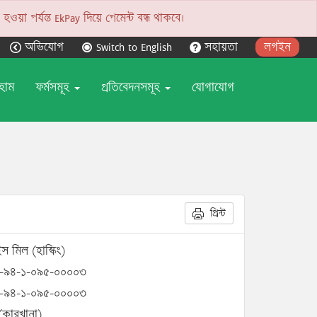
য়া পর্যন্ত EkPay দিয়ে পেমেন্ট বন্ধ থাকবে।
অভিযোগ
Switch to English
সহায়তা
লগইন
হোম
ফর্মসমূহ
প্রতিবেদনসমূহ
যোগাযোগ
প্রিন্ট
স মিল (হাস্কিং)
-৯৪-১-০৯৫-০০০০৩
-৯৪-১-০৯৫-০০০০৩
(কারখানা)