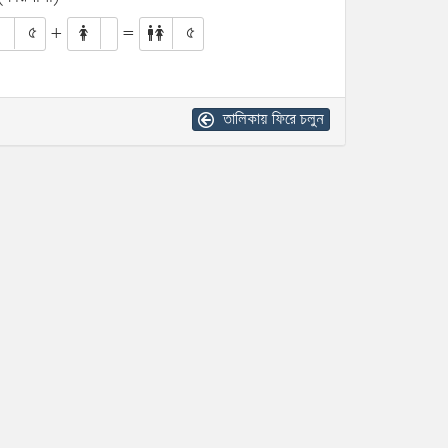
৫
+
=
৫
তালিকায় ফিরে চলুন