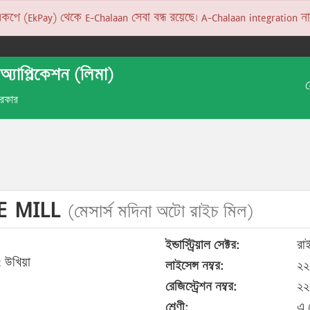
 (EkPay) থেকে E-Chalaan সেবা বন্ধ রয়েছে। A-Chalaan integration না হও
অ্যাপ্লিকেশন (লিমা)
 সরকার
E MILL
(মেসার্স মদিনা অটো রাইচ মিল)
ইন্ডাস্ট্রিয়াল সেক্টর:
রাই
 উখিয়া
লাইসেন্স নম্বর:
২২
রেজিস্ট্রেশন নম্বর:
২২
শ্রেণী:
এ 