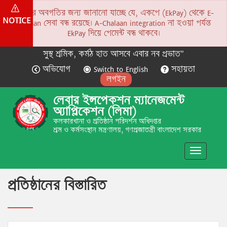
সকলের অবগতির জন্য জানানো যাচ্ছে যে, একপে (EkPay) থেকে E-
NOTICE
Chalaan সেবা বন্ধ রয়েছে। A-Chalaan integration না হওয়া পর্যন্ত
EkPay দিয়ে পেমেন্ট বন্ধ থাকবে।
সুস্থ শ্রমিক, কর্মঠ হাত আসবে এবার নব প্রভাত”
অভিযোগ
Switch to English
সহায়তা
লগইন
লেবার ইন্সপেকশন ম্যানেজমেন্ট
অ্যাপ্লিকেশন (লিমা)
কলকারখানা ও প্রতিষ্ঠান পরিদর্শন অধিদপ্তর
শ্রম ও কর্মসংস্থান মন্ত্রণালয়, গণপ্রজাতন্ত্রী বাংলাদেশ সরকার
Toggle
navigatio
প্রতিষ্ঠানের বিস্তারিত