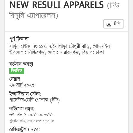
NEW RESULI APPARELS
(নিউ
রিসুলি এ্যাপারেলস)
প্রিন্ট
পূর্ণ ঠিকানা
বাড়ি: হাউজ নং-১৪/১ ভূইয়াপাড়া চৌধুরী বাড়ি, গোদনাইল
উপজেলা: সিদ্ধিরগঞ্জ, জেলা: নারায়নগঞ্জ, বিভাগ: ঢাকা
বর্তমান অবস্থা
নিবন্ধিত
মেয়াদ
২৯ মার্চ ২০২৫
ইন্ডাস্ট্রিয়াল সেক্টর:
গার্মেন্টস/তৈরি পোশাক (নীট)
লাইসেন্স নম্বর:
৬৭-৫৮-১-০০৩-০০৮৩৩
পুরোন লাইসেন্স নম্বর: ১৮০৭৫
রেজিস্ট্রেশন নম্বর: