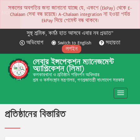
সকলের অবগতির জন্য জানানো যাচ্ছে যে, একপে (EkPay) থেকে E-
NOTICE
Chalaan সেবা বন্ধ রয়েছে। A-Chalaan integration না হওয়া পর্যন্ত
EkPay দিয়ে পেমেন্ট বন্ধ থাকবে।
সুস্থ শ্রমিক, কর্মঠ হাত আসবে এবার নব প্রভাত”
অভিযোগ
Switch to English
সহায়তা
লগইন
লেবার ইন্সপেকশন ম্যানেজমেন্ট
অ্যাপ্লিকেশন (লিমা)
কলকারখানা ও প্রতিষ্ঠান পরিদর্শন অধিদপ্তর
শ্রম ও কর্মসংস্থান মন্ত্রণালয়, গণপ্রজাতন্ত্রী বাংলাদেশ সরকার
Toggle
navigatio
প্রতিষ্ঠানের বিস্তারিত