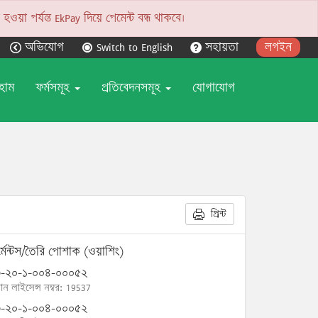
য়া পর্যন্ত EkPay দিয়ে পেমেন্ট বন্ধ থাকবে।
অভিযোগ
Switch to English
সহায়তা
লগইন
হোম
ফর্মসমূহ
প্রতিবেদনসমূহ
যোগাযোগ
প্রিন্ট
্মেন্টস/তৈরি পোশাক (ওয়াশিং)
-২০-১-০০৪-০০০৫২
োন লাইসেন্স নম্বর: 19537
-২০-১-০০৪-০০০৫২