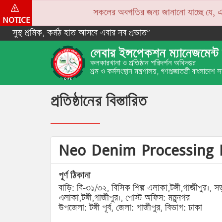
সকলের অবগতির জন্য জানানো যাচ্ছে যে, একপে
NOTICE
সুস্থ শ্রমিক, কর্মঠ হাত আসবে এবার নব প্রভাত”
লেবার ইন্সপেকশন ম্যানেজমেন্ট 
কলকারখানা ও প্রতিষ্ঠান পরিদর্শন অধিদপ্তর
শ্রম ও কর্মসংস্থান মন্ত্রণালয়, গণপ্রজাতন্ত্রী বাংলাদেশ
প্রতিষ্ঠানের বিস্তারিত
Neo Denim Processing
পূর্ণ ঠিকানা
বাড়ি: বি-৩১/৩২, বিসিক শিল্প এলাকা,টঙ্গী,গাজীপুর।, 
এলাকা,টঙ্গী,গাজীপুর।, পোস্ট অফিস: মন্নুনগর
উপজেলা: টঙ্গী পূর্ব, জেলা: গাজীপুর, বিভাগ: ঢাকা