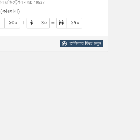
োন রেজিস্ট্রেশন নম্বর: 19537
 (কারখানা)
১৩০
+
৪০
=
১৭০
তালিকায় ফিরে চলুন