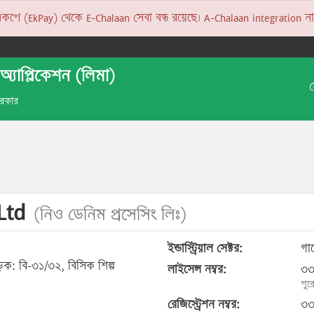
 (EkPay) থেকে E-Chalaan সেবা বন্ধ রয়েছে। A-Chalaan integration না হও
অ্যাপ্লিকেশন (লিমা)
 সরকার
 Ltd
(নিও ডেনিম প্রসেসিং লিঃ)
ইন্ডাস্ট্রিয়াল সেক্টর:
গার
সড়ক: বি-৩১/৩২, বিসিক শিল্প
লাইসেন্স নম্বর:
৩৩
পুর
রেজিস্ট্রেশন নম্বর:
৩৩