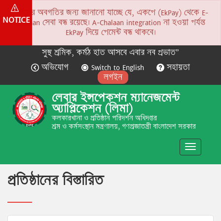
সকলের অবগতির জন্য জানানো যাচ্ছে যে, একপে (EkPay) থেকে E-
NOTICE
Chalaan সেবা বন্ধ রয়েছে। A-Chalaan integration না হওয়া পর্যন্ত
EkPay দিয়ে পেমেন্ট বন্ধ থাকবে।
সুস্থ শ্রমিক, কর্মঠ হাত আসবে এবার নব প্রভাত”
অভিযোগ
Switch to English
সহায়তা
লগইন
লেবার ইন্সপেকশন ম্যানেজমেন্ট
অ্যাপ্লিকেশন (লিমা)
কলকারখানা ও প্রতিষ্ঠান পরিদর্শন অধিদপ্তর
শ্রম ও কর্মসংস্থান মন্ত্রণালয়, গণপ্রজাতন্ত্রী বাংলাদেশ সরকার
Toggle
navigatio
প্রতিষ্ঠানের বিস্তারিত