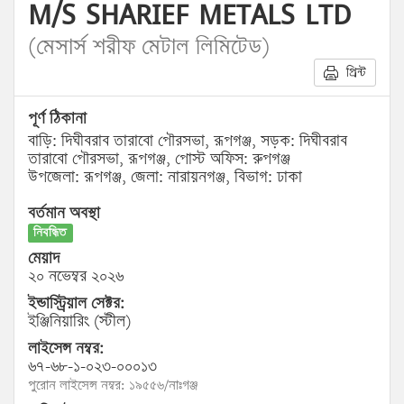
M/S SHARIEF METALS LTD
(মেসার্স শরীফ মেটাল লিমিটেড)
প্রিন্ট
পূর্ণ ঠিকানা
বাড়ি: দিঘীবরাব তারাবো পৌরসভা, রূপগঞ্জ, সড়ক: দিঘীবরাব
তারাবো পৌরসভা, রূপগঞ্জ, পোস্ট অফিস: রুপগঞ্জ
উপজেলা: রূপগঞ্জ, জেলা: নারায়নগঞ্জ, বিভাগ: ঢাকা
বর্তমান অবস্থা
নিবন্ধিত
মেয়াদ
২০ নভেম্বর ২০২৬
ইন্ডাস্ট্রিয়াল সেক্টর:
ইঞ্জিনিয়ারিং (স্টীল)
লাইসেন্স নম্বর:
৬৭-৬৮-১-০২৩-০০০১৩
পুরোন লাইসেন্স নম্বর: ১৯৫৫৬/নাঃগঞ্জ