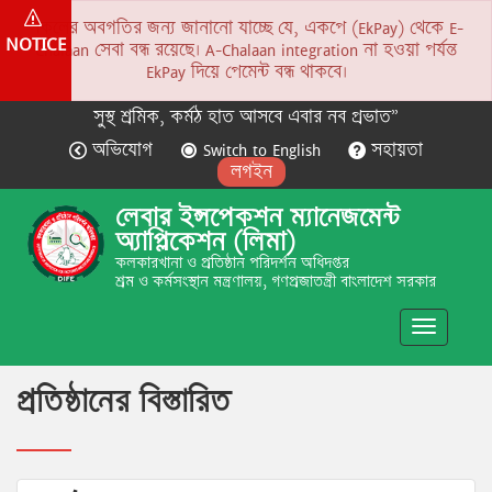
সকলের অবগতির জন্য জানানো যাচ্ছে যে, একপে (EkPay) থেকে E-
NOTICE
Chalaan সেবা বন্ধ রয়েছে। A-Chalaan integration না হওয়া পর্যন্ত
EkPay দিয়ে পেমেন্ট বন্ধ থাকবে।
সুস্থ শ্রমিক, কর্মঠ হাত আসবে এবার নব প্রভাত”
অভিযোগ
Switch to English
সহায়তা
লগইন
লেবার ইন্সপেকশন ম্যানেজমেন্ট
অ্যাপ্লিকেশন (লিমা)
কলকারখানা ও প্রতিষ্ঠান পরিদর্শন অধিদপ্তর
শ্রম ও কর্মসংস্থান মন্ত্রণালয়, গণপ্রজাতন্ত্রী বাংলাদেশ সরকার
Toggle
navigatio
প্রতিষ্ঠানের বিস্তারিত