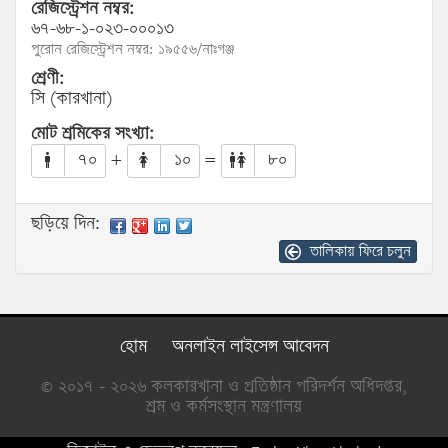
রেজিস্ট্রেশন নম্বর:
৬৭-৬৮-১-০২৩-০০০১৩
পুরোন রেজিস্ট্রেশন নম্বর: ১৯৫৫৬/নাঃগঞ্জ
শ্রেণী:
সি (কারখানা)
মোট শ্রমিকের সংখ্যা:
৭০
+
১০
=
৮০
ছড়িয়ে দিন:
তালিকায় ফিরে চলুন
হোম
অনলাইন লাইসেন্স আবেদন
© ২০১৭ - ২০২৬ কলকারখানা ও প্রতিষ্ঠান পরিদর্শন অধিদপ্তর,
শ্রম ও কর্মসংস্থান মন্ত্রণালয়