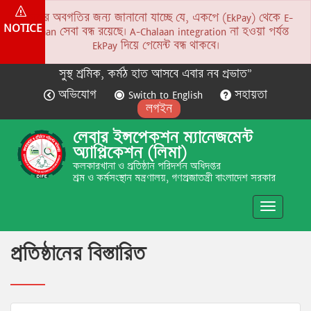
সকলের অবগতির জন্য জানানো যাচ্ছে যে, একপে (EkPay) থেকে E-
NOTICE
Chalaan সেবা বন্ধ রয়েছে। A-Chalaan integration না হওয়া পর্যন্ত
EkPay দিয়ে পেমেন্ট বন্ধ থাকবে।
সুস্থ শ্রমিক, কর্মঠ হাত আসবে এবার নব প্রভাত”
অভিযোগ
Switch to English
সহায়তা
লগইন
লেবার ইন্সপেকশন ম্যানেজমেন্ট
অ্যাপ্লিকেশন (লিমা)
কলকারখানা ও প্রতিষ্ঠান পরিদর্শন অধিদপ্তর
শ্রম ও কর্মসংস্থান মন্ত্রণালয়, গণপ্রজাতন্ত্রী বাংলাদেশ সরকার
Toggle
navigatio
প্রতিষ্ঠানের বিস্তারিত