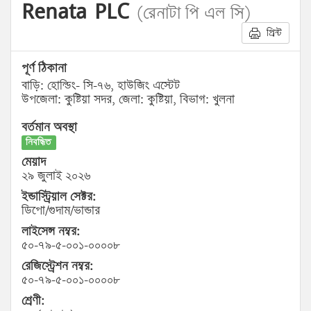
Renata PLC
(রেনাটা পি এল সি)
প্রিন্ট
পূর্ণ ঠিকানা
বাড়ি: হোল্ডিং- সি-৭৬, হাউজিং এস্টেট
উপজেলা: কুষ্টিয়া সদর, জেলা: কুষ্টিয়া, বিভাগ: খুলনা
বর্তমান অবস্থা
নিবন্ধিত
মেয়াদ
২৯ জুলাই ২০২৬
ইন্ডাস্ট্রিয়াল সেক্টর:
ডিপো/গুদাম/ভান্ডার
লাইসেন্স নম্বর:
৫০-৭৯-৫-০০১-০০০০৮
রেজিস্ট্রেশন নম্বর:
৫০-৭৯-৫-০০১-০০০০৮
শ্রেণী: