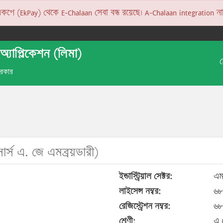
 (EkPay) থেকে E-Chalaan সেবা বন্ধ রয়েছে। A-Chalaan integration না হও
অ্যাপ্লিকেশন (লিমা)
 সরকার
ার্স এ. জে এমব্রয়ডারী)
ইন্ডাস্ট্রিয়াল সেক্টর:
এম
লাইসেন্স নম্বর:
৬৮
রেজিস্ট্রেশন নম্বর:
৬৮
শ্রেণী:
এ 