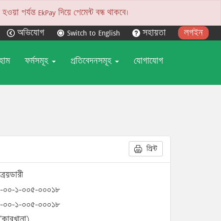
য়া পর্যন্ত EkPay দিয়ে পেমেন্ট বন্ধ থাকবে।
অভিযোগ
Switch to English
সহায়তা
লগইন
হোম
ফর্মসমূহ
প্রতিবেদনসমূহ
যোগাযোগ
প্রিন্ট
ব্রয়ডারী
-০০-১-০০৫-০০০১৮
-০০-১-০০৫-০০০১৮
(কারখানা)