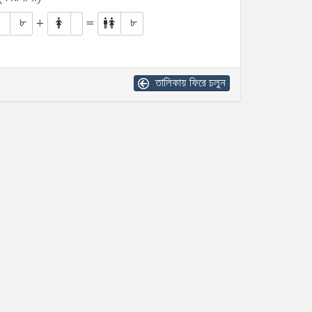
৮
+
=
৮
তালিকায় ফিরে চলুন