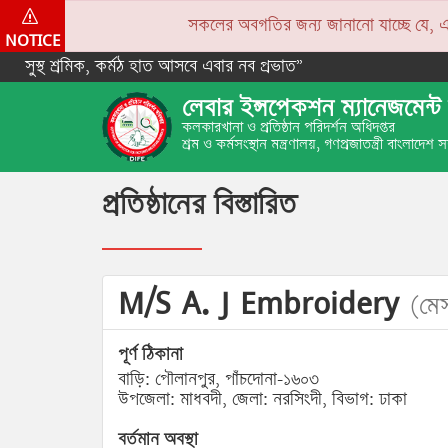
সকলের অবগতির জন্য জানানো যাচ্ছে যে, একপে
NOTICE
সুস্থ শ্রমিক, কর্মঠ হাত আসবে এবার নব প্রভাত”
লেবার ইন্সপেকশন ম্যানেজমেন্ট 
কলকারখানা ও প্রতিষ্ঠান পরিদর্শন অধিদপ্তর
শ্রম ও কর্মসংস্থান মন্ত্রণালয়, গণপ্রজাতন্ত্রী বাংলাদেশ
প্রতিষ্ঠানের বিস্তারিত
M/S A. J Embroidery
(মেস
পূর্ণ ঠিকানা
বাড়ি: পৌলানপুর, পাঁচদোনা-১৬০৩
উপজেলা: মাধবদী, জেলা: নরসিংদী, বিভাগ: ঢাকা
বর্তমান অবস্থা