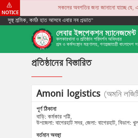
সকলের অবগতির জন্য জানানো যাচ্ছে যে, একপে
NOTICE
সুস্থ শ্রমিক, কর্মঠ হাত আসবে এবার নব প্রভাত”
লেবার ইন্সপেকশন ম্যানেজমেন্ট 
কলকারখানা ও প্রতিষ্ঠান পরিদর্শন অধিদপ্তর
শ্রম ও কর্মসংস্থান মন্ত্রণালয়, গণপ্রজাতন্ত্রী বাংলাদেশ
প্রতিষ্ঠানের বিস্তারিত
Amoni logistics
(অমনি লজিষ্
পূর্ণ ঠিকানা
বাড়ি: কর্মকার পট্টি,
উপজেলা: বাগেরহাট সদর, জেলা: বাগেরহাট, বিভাগ: খু
বর্তমান অবস্থা