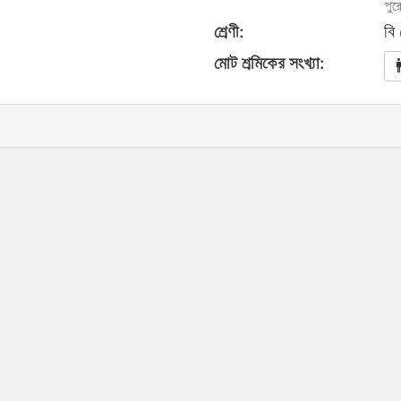
পুর
শ্রেণী:
বি
মোট শ্রমিকের সংখ্যা: