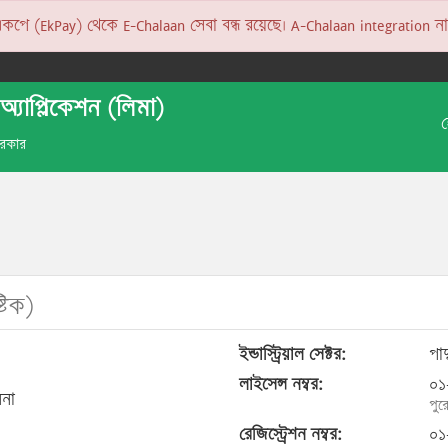
 (EkPay) থেকে E-Chalaan সেবা বন্ধ রয়েছে। A-Chalaan integration না হও
অ্যাপ্লিকেশন (লিমা)
 সরকার
টিক)
ইন্ডাস্ট্রিয়াল সেক্টর:
পা
লাইসেন্স নম্বর:
০১
লনা
পুর
রেজিস্ট্রেশন নম্বর:
০১