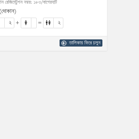
োন রেজিস্ট্রেশন নম্বর: ১৮৩/বাগেরহাট
 (দোকান)
২
+
=
২
তালিকায় ফিরে চলুন