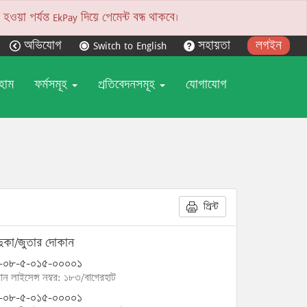
য়া পর্যন্ত EkPay দিয়ে পেমেন্ট বন্ধ থাকবে।
অভিযোগ
Switch to English
সহায়তা
লগইন
হোম
ফর্মসমূহ
প্রতিবেদনসমূহ
যোগাযোগ
প্রিন্ট
দুকা/জুতার দোকান
-০৮-৫-০১৫-০০০০১
োন লাইসেন্স নম্বর: ১৮৩/বাগেরহাট
-০৮-৫-০১৫-০০০০১