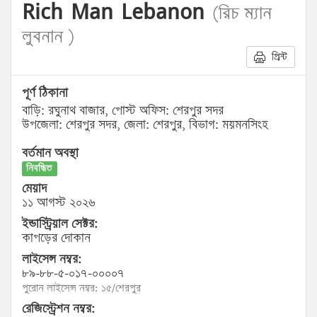
Rich Man Lebanon
(রিচ ম্যান
লুবনান )
প্রিন্ট
পূর্ণ ঠিকানা
বাড়ি: রঘুনাথ বাজার, পোস্ট অফিস: শেরপুর সদর
উপজেলা: শেরপুর সদর, জেলা: শেরপুর, বিভাগ: ময়মনসিংহ
বর্তমান অবস্থা
নিবন্ধিত
মেয়াদ
১১ আগস্ট ২০২৬
ইন্ডাস্ট্রিয়াল সেক্টর:
কাপড়ের দোকান
লাইসেন্স নম্বর:
৮৯-৮৮-৫-০১৭-০০০০৭
পুরোন লাইসেন্স নম্বর: ১৫/শেরপুর
রেজিস্ট্রেশন নম্বর: