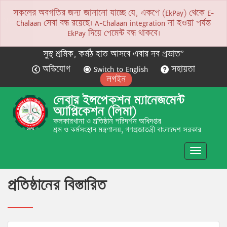
সকলের অবগতির জন্য জানানো যাচ্ছে যে, একপে (EkPay) থেকে E-
NOTICE
Chalaan সেবা বন্ধ রয়েছে। A-Chalaan integration না হওয়া পর্যন্ত
EkPay দিয়ে পেমেন্ট বন্ধ থাকবে।
সুস্থ শ্রমিক, কর্মঠ হাত আসবে এবার নব প্রভাত”
অভিযোগ
Switch to English
সহায়তা
লগইন
লেবার ইন্সপেকশন ম্যানেজমেন্ট
অ্যাপ্লিকেশন (লিমা)
কলকারখানা ও প্রতিষ্ঠান পরিদর্শন অধিদপ্তর
শ্রম ও কর্মসংস্থান মন্ত্রণালয়, গণপ্রজাতন্ত্রী বাংলাদেশ সরকার
Toggle
navigatio
প্রতিষ্ঠানের বিস্তারিত