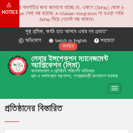
সকলের অবগতির জন্য জানানো যাচ্ছে যে, একপে (EkPay) থেকে E-
NOTICE
Chalaan সেবা বন্ধ রয়েছে। A-Chalaan integration না হওয়া পর্যন্ত
EkPay দিয়ে পেমেন্ট বন্ধ থাকবে।
সুস্থ শ্রমিক, কর্মঠ হাত আসবে এবার নব প্রভাত”
অভিযোগ
Switch to English
সহায়তা
লগইন
লেবার ইন্সপেকশন ম্যানেজমেন্ট
অ্যাপ্লিকেশন (লিমা)
কলকারখানা ও প্রতিষ্ঠান পরিদর্শন অধিদপ্তর
শ্রম ও কর্মসংস্থান মন্ত্রণালয়, গণপ্রজাতন্ত্রী বাংলাদেশ সরকার
Toggle
navigatio
প্রতিষ্ঠানের বিস্তারিত