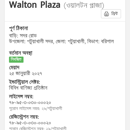
Walton Plaza
(ওয়ালটন প্লাজা)
প্রিন্ট
পূর্ণ ঠিকানা
বাড়ি: সদর রোড
উপজেলা: পটুয়াখালী সদর, জেলা: পটুয়াখালী, বিভাগ: বরিশাল
বর্তমান অবস্থা
নিবন্ধিত
মেয়াদ
২৫ জানুয়ারী ২০২৭
ইন্ডাস্ট্রিয়াল সেক্টর:
বিবিধ বাণিজ্য প্রতিষ্ঠান
লাইসেন্স নম্বর:
৭৮-৯৫-৩-০৩০-০০০২০
পুরোন লাইসেন্স নম্বর: ২৯/পটুয়াখালী
রেজিস্ট্রেশন নম্বর:
৭৮-৯৫-৩-০৩০-০০০২০
পুরোন রেজিস্ট্রেশন নম্বর: ২৯/পটুয়াখালী