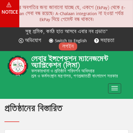
সকলের অবগতির জন্য জানানো যাচ্ছে যে, একপে (EkPay) থেকে E-
NOTICE
Chalaan সেবা বন্ধ রয়েছে। A-Chalaan integration না হওয়া পর্যন্ত
EkPay দিয়ে পেমেন্ট বন্ধ থাকবে।
সুস্থ শ্রমিক, কর্মঠ হাত আসবে এবার নব প্রভাত”
অভিযোগ
Switch to English
সহায়তা
লগইন
লেবার ইন্সপেকশন ম্যানেজমেন্ট
অ্যাপ্লিকেশন (লিমা)
কলকারখানা ও প্রতিষ্ঠান পরিদর্শন অধিদপ্তর
শ্রম ও কর্মসংস্থান মন্ত্রণালয়, গণপ্রজাতন্ত্রী বাংলাদেশ সরকার
Toggle
navigatio
প্রতিষ্ঠানের বিস্তারিত