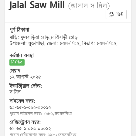
Jalal Saw Mill
(জালাল স মিল)
প্রিন্ট
পূর্ণ ঠিকানা
বাড়ি: ফুলবাড়িয়া রোড়,মাঝিবাড়ী মোড়
উপজেলা: মুক্তাগাছা, জেলা: ময়মনসিংহ, বিভাগ: ময়মনসিংহ
বর্তমান অবস্থা
নিবন্ধিত
মেয়াদ
১২ আগস্ট ২০২৫
ইন্ডাস্ট্রিয়াল সেক্টর:
স’মিল
লাইসেন্স নম্বর:
৬১-৬৫-১-০৬১-০০০১২
পুরোন লাইসেন্স নম্বর: ১৯৮২/ময়মনসিংহ
রেজিস্ট্রেশন নম্বর:
৬১-৬৫-১-০৬১-০০০১২
পুরোন রেজিস্ট্রেশন নম্বর: ১৯৮২/ময়মনসিংহ