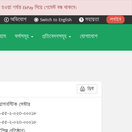
য়া পর্যন্ত EkPay দিয়ে পেমেন্ট বন্ধ থাকবে।
অভিযোগ
Switch to English
সহায়তা
লগইন
হোম
ফর্মসমূহ
প্রতিবেদনসমূহ
যোগাযোগ
প্রিন্ট
াগনস্টিক সেন্টার
-৫৫-২-০২৩-০০০১৮
-৫৫-২-০২৩-০০০১৮
শিল্প প্রতিষ্ঠান)