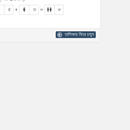
৫
+
৩
=
৮
তালিকায় ফিরে চলুন