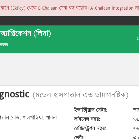
 (EkPay) থেকে E-Chalaan সেবা বন্ধ রয়েছে। A-Chalaan integration না হও
অ্যাপ্লিকেশন (লিমা)
 সরকার
gnostic
(মডেল হাসপাতাল এন্ড ডায়াগনষ্টিক)
ইন্ডাস্ট্রিয়াল সেক্টর:
ডায়
সপাতাল রোড, শালগাড়িয়া, পাবনা
লাইসেন্স নম্বর:
৭৬
রেজিস্ট্রেশন নম্বর:
৭৬
শ্রেণী:
এ (