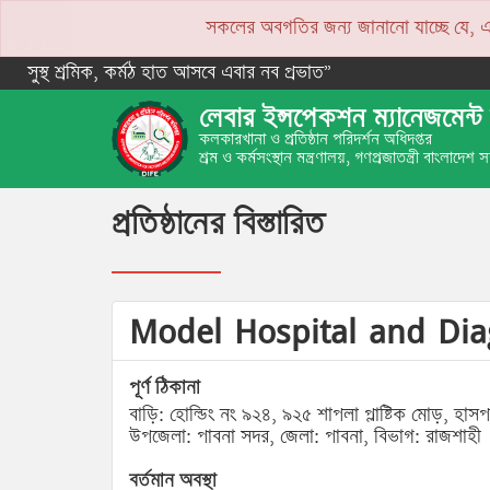
সকলের অবগতির জন্য জানানো যাচ্ছে যে, একপে
NOTICE
সুস্থ শ্রমিক, কর্মঠ হাত আসবে এবার নব প্রভাত”
লেবার ইন্সপেকশন ম্যানেজমেন্ট 
কলকারখানা ও প্রতিষ্ঠান পরিদর্শন অধিদপ্তর
শ্রম ও কর্মসংস্থান মন্ত্রণালয়, গণপ্রজাতন্ত্রী বাংলাদেশ
প্রতিষ্ঠানের বিস্তারিত
Model Hospital and Dia
পূর্ণ ঠিকানা
বাড়ি: হোল্ডিং নং ৯২৪, ৯২৫ শাপলা প্লাষ্টিক মোড়, হা
উপজেলা: পাবনা সদর, জেলা: পাবনা, বিভাগ: রাজশাহী
বর্তমান অবস্থা